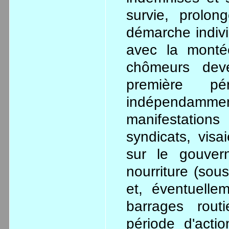
survie, prolo
démarche individ
avec la monté
chômeurs deve
première pé
indépendammen
manifestation
syndicats, visa
sur le gouver
nourriture (sou
et, éventuelle
barrages rout
période d'acti