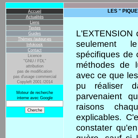
LES “ PIQU
Accueil
Actualités
Liens
Textes
L'EXTENSION d
Guides
Thèmes /auteur-es
seulement le
Infokiosk
Contact
spécifiques de 
Licence
"GNU / FDL"
méthodes de lu
attribution
pas de modification
avec ce que les
pas d'usage commercial
Copyleft 2001 /2014
pu réaliser 
Moteur de recherche
parvenaient qu
interne avec Google
raisons chaq
explicables. C
constater qu'en