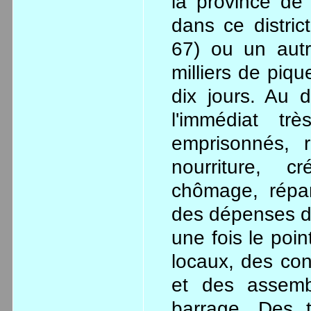
la province de 
dans ce distric
67) ou un autr
milliers de piq
dix jours. Au d
l'immédiat trè
emprisonnés, r
nourriture, c
chômage, répar
des dépenses de
une fois le poin
locaux, des con
et des assemb
barrage. Des t