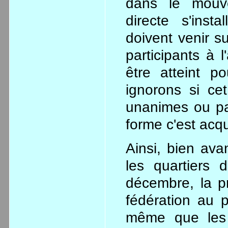
dans le mouv
directe s'insta
doivent venir s
participants à 
être atteint p
ignorons si ce
unanimes ou pa
forme c'est acqu
Ainsi, bien avant les assemblées qui surgiront dans les quartiers des classes moyennes après le 19 décembre, la pratique des assemblées local et leur fédération au plan national sont déjà en place, de même que les tentatives de récupération.D'autres caractères apparaissent selon les situations découlant de la lutte pour le logement et pour la terre. Les “ locaux ” semblent avoir organisé la récupération des terres (pour construire ou pour cultiver, on ne sait), installé des logements de fortune et mis en place la “ récupération ” et la distribution de l'électricité, de l'eau potable, construit les égouts, c'est-à-dire tout un processus d 'auto-organisation de la survie. Tout comme les réseaux de troc subissent dans leur extension des tentatives d'intégration, pour en faire des auxiliaires de gestion de la pénurie dans un système qui garde toutes ses capacités d'exploitation et de nuisance, les piqueteros, inquiétants d'abord par leur origine sociale, le deviennent encore plus par leur structuration, leur élargissement et leur radicalisation. Ce ne sont pas les administrations provinciales, mais les syndicats et les partis politiques, notamment péronistes, qui tenteront de se charger de cette intégration (les groupes gauchistes aussi, mais leur poids est particulièrement faible). Il semble que ces tentatives n'aient pas eu l'effet d'encadrement et de détournement espéré, bien qu'il ne soit pas exclu, d'après différents témoignages, que différents clans péronistes politiques et/ou syndicaux aient tenté de manipuler l'action des piqueteros dans les manifestations qui ont conduit aux chutes successives des présidents. Ce qui semble s'affirmer, dans toutes ces tentatives de récupération, c'est l'existence d'une base active qui, poussée par les nécessités de survie, va pousser et agir vers des solutions plus radicales qui déferleront les 19 et 20 décembre 2001. En septembre 2001 se tiennent deux rencontres nationales, et un comité de coordination de l'action des chômeurs dans les villes et les régions est mis en place. Il est, là encore, difficile de dire quelle part tiennent syndicats et partis dans cette tentative de structuration d'un mouvement qui effectivement est resté jusqu'alors parcellaire et localisé, et dont l' organisation à une autre échelle peut renforcer l'efficacité tout en favorisant une distanciation de la base active et l'intervention de diverses manipulations. C'est ainsi que certains distinguent trois tendances qui essaient de capitaliser à leur profit ce mouvement: 