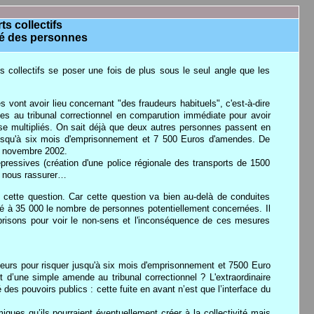
ts collectifs
ité des personnes
s collectifs se poser une fois de plus sous le seul angle que les
ès vont avoir lieu concernant "des fraudeurs habituels", c'est-à-dire
ées au tribunal correctionnel en comparution immédiate pour avoir
 se multipliés. On sait déjà que deux autres personnes passent en
, jusqu'à six mois d'emprisonnement et 7 500 Euros d'amendes. De
12 novembre 2002.
épressives (création d'une police régionale des transports de 1500
as nous rassurer…
 cette question. Car cette question va bien au-delà de conduites
imé à 35 000 le nombre de personnes potentiellement concernées. Il
 prisons pour voir le non-sens et l'inconséquence de ces mesures
teurs pour risquer jusqu'à six mois d'emprisonnement et 7500 Euro
t d’une simple amende au tribunal correctionnel ? L'extraordinaire
des pouvoirs publics : cette fuite en avant n’est que l’interface du
ques qu’ils pourraient éventuellement créer à la collectivité mais