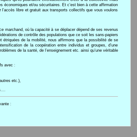
es économiques et/ou sécuritaires. Et c’est bien à cette affirmation
l’accès libre et gratuit aux transports collectifs que vous voulons
rvice marchand, où la capacité à se déplacer dépend de ses revenus
idérations de contrôle des populations que ce soit les sans-papiers
t étriquées de la mobilité, nous affirmons que la possibilité de se
ntensification de la coopération entre individus et groupes, d’une
s problèmes de la santé, de l’enseignement etc. ainsi qu’une véritable
fs avec :
utres etc.),
....
vante :