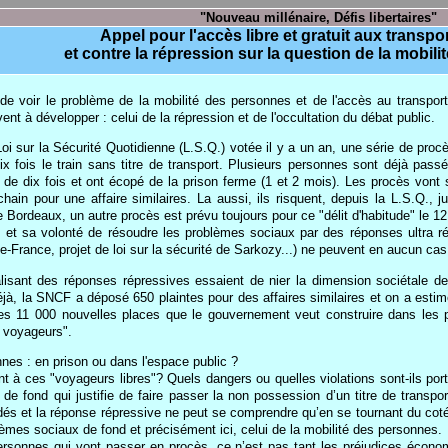
"Nouveau millénaire, Défis libertaires"
Appel pour l'accès libre et gratuit aux transpor
et contre la répression sur la question de la mobil
de voir le problème de la mobilité des personnes et de l'accès au transport
ivent à développer : celui de la répression et de l'occultation du débat public.
 Loi sur la Sécurité Quotidienne (L.S.Q.) votée il y a un an, une série de proc
x fois le train sans titre de transport. Plusieurs personnes sont déjà pass
 de dix fois et ont écopé de la prison ferme (1 et 2 mois). Les procès vont
hain pour une affaire similaires. La aussi, ils risquent, depuis la L.S.Q.
e Bordeaux, un autre procès est prévu toujours pour ce "délit d'habitude" le 
es et sa volonté de résoudre les problèmes sociaux par des réponses ultra r
de-France, projet de loi sur la sécurité de Sarkozy...) ne peuvent en aucun c
alisant des réponses répressives essaient de nier la dimension sociétale de
déjà, la SNCF a déposé 650 plaintes pour des affaires similaires et on a est
 les 11 000 nouvelles places que le gouvernement veut construire dans les
s voyageurs".
nes : en prison ou dans l'espace public ?
 à ces "voyageurs libres"? Quels dangers ou quelles violations sont-ils por
e fond qui justifie de faire passer la non possession d’un titre de transpor
ndés et la réponse répressive ne peut se comprendre qu’en se tournant du coté 
lèmes sociaux de fond et précisément ici, celui de la mobilité des personnes.
rsonnes qui vont passer en procès, ce n’est pas tant les préjudices économi