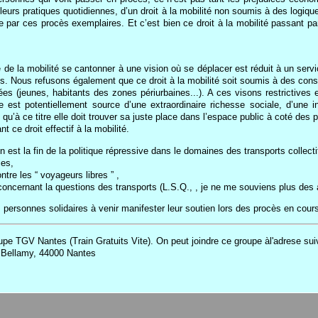
leurs pratiques quotidiennes, d’un droit à la mobilité non soumis à des logiqu
par ces procès exemplaires. Et c’est bien ce droit à la mobilité passant par 
 de la mobilité se cantonner à une vision où se déplacer est réduit à un se
es. Nous refusons également que ce droit à la mobilité soit soumis à des cons
es (jeunes, habitants des zones périurbaines...). A ces visons restrictives e
ire est potentiellement source d’une extraordinaire richesse sociale, d’une i
et qu’à ce titre elle doit trouver sa juste place dans l’espace public à coté de
t ce droit effectif à la mobilité.
n est la fin de la politique répressive dans le domaines des transports collecti
ies,
tre les “ voyageurs libres ” ,
concernant la questions des transports (L.S.Q., , je ne me souviens plus des a
personnes solidaires à venir manifester leur soutien lors des procès en cours
upe TGV Nantes (Train Gratuits Vite). On peut joindre ce groupe àl'adrese sui
 Bellamy, 44000 Nantes