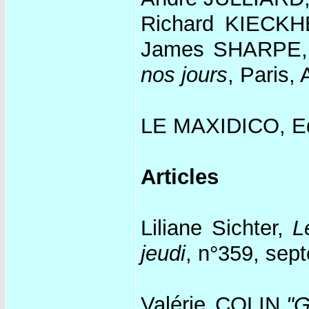
Richard KIECKH
James SHARPE,
nos jours
, Paris,
LE MAXIDICO, Edi
Articles
Liliane Sichter,
L
jeudi
, n°359, sep
Valérie COLIN,
"G