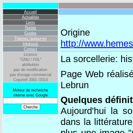
Accueil
Actualités
Liens
Textes
Or
Guides
Thèmes /auteur-es
http://www.hemes
Infokiosk
Contact
Licence
La sorcellerie: hi
"GNU / FDL"
attribution
pas de modification
Page Web réalisé
pas d'usage commercial
Copyleft 2001 /2014
Lebrun
Moteur de recherche
interne avec Google
Quelques défini
Aujourd'hui la s
dans la littératur
plus une image "