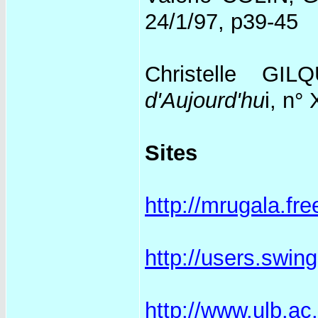
24/1/97, p39-45
Christelle GILQ
d'Aujourd'hu
i, n°
Sites
http://mrugala.fre
http://users.swi
http://www.ulb.ac