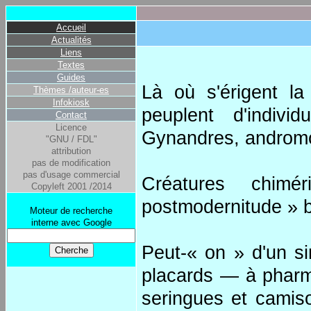
Accueil
Actualités
Liens
Textes
Guides
Là où s'érigent la
Thèmes /auteur-es
Infokiosk
peuplent d'indivi
Contact
Licence
Gynandres, andromo
"GNU / FDL"
attribution
pas de modification
pas d'usage commercial
Créatures chim
Copyleft 2001 /2014
postmodernitude » 
Moteur de recherche
interne avec Google
Peut-« on » d'un si
placards — à pharma
seringues et camis