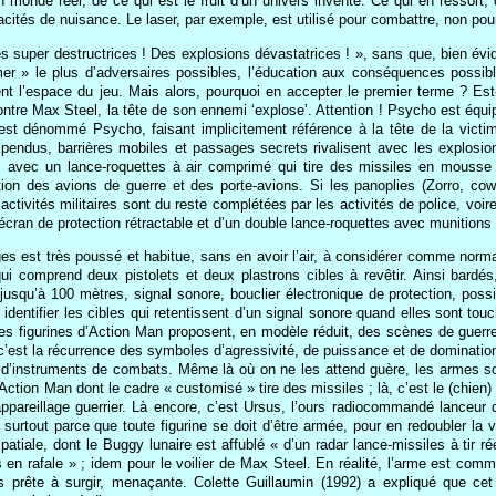
un monde réel, de ce qui est le fruit d’un univers inventé. Ce qui en ressor
acités de nuisance. Le laser, par exemple, est utilisé pour combattre, non pou
 super destructrices ! Des explosions dévastatrices ! », sans que, bien év
mer » le plus d’adversaires possibles, l’éducation aux conséquences possib
dent l’espace du jeu. Mais alors, pourquoi en accepter le premier terme ? 
ontre Max Steel, la tête de son ennemi ‘explose’. Attention ! Psycho est éq
e est dénommé Psycho, faisant implicitement référence à la tête de la vict
uspendus, barrières mobiles et passages secrets rivalisent avec les explosio
 avec un lance-roquettes à air comprimé qui tire des missiles en mousse 
ion des avions de guerre et des porte-avions. Si les panoplies (Zorro, cow b
es activités militaires sont du reste complétées par les activités de police, 
 écran de protection rétractable et d’un double lance-roquettes avec munitions 
ges est très poussé et habitue, sans en avoir l’air, à considérer comme norm
ui comprend deux pistolets et deux plastrons cibles à revêtir. Ainsi bardés,
usqu’à 100 mètres, signal sonore, bouclier électronique de protection, possibil
identifier les cibles qui retentissent d’un signal sonore quand elles sont to
es figurines d’Action Man proposent, en modèle réduit, des scènes de guerre, 
, c’est la récurrence des symboles d’agressivité, de puissance et de domination
 d’instruments de combats. Même là où on ne les attend guère, les armes sont
ction Man dont le cadre « customisé » tire des missiles ; là, c’est le (chien) l
 appareillage guerrier. Là encore, c’est Ursus, l’ours radiocommandé lanceur
 surtout parce que toute figurine se doit d’être armée, pour en redoubler 
atiale, dont le Buggy lunaire est affublé « d’un radar lance-missiles à tir r
 en rafale » ; idem pour le voilier de Max Steel. En réalité, l’arme est com
s prête à surgir, menaçante. Colette Guillaumin (1992) a expliqué que ce