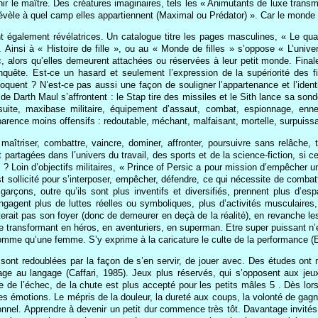
evenir le maître. Des créatures imaginaires, tels les « Animutants de luxe tra
, révèle à quel camp elles appartiennent (Maximal ou Prédator) ». Car le monde
 également révélatrices. Un catalogue titre les pages masculines, « Le quart
 Ainsi à « Histoire de fille », ou au « Monde de filles » s’oppose « L’unive
ic, alors qu’elles demeurent attachées ou réservées à leur petit monde. Fin
uête. Est-ce un hasard et seulement l’expression de la supériorité des fil
oquent ? N’est-ce pas aussi une façon de souligner l’appartenance et l’ident
 de Darth Maul s’affrontent : le Stap tire des missiles et le Sith lance sa so
ursuite, maxibase militaire, équipement d’assaut, combat, espionnage, enne
arence moins offensifs : redoutable, méchant, malfaisant, mortelle, surpuissa
aîtriser, combattre, vaincre, dominer, affronter, poursuivre sans relâche, t
 partagées dans l’univers du travail, des sports et de la science-fiction, si c
 Loin d’objectifs militaires, « Prince of Persic a pour mission d’empêcher un 
t sollicité pour s’interposer, empêcher, défendre, ce qui nécessite de combattre 
garçons, outre qu’ils sont plus inventifs et diversifiés, prennent plus d’es
ngagent plus de luttes réelles ou symboliques, plus d’activités musculaires, 
rait pas son foyer (donc de demeurer en deçà de la réalité), en revanche les
e transformant en héros, en aventuriers, en superman. Etre super puissant n’
homme qu’une femme. S’y exprime à la caricature le culte de la performance (
 sont redoublées par la façon de s’en servir, de jouer avec. Des études ont 
ge au langage (Caffari, 1985). Jeux plus réservés, qui s’opposent aux jeu
ence de l’échec, de la chute est plus accepté pour les petits mâles 5 . Dès lo
ses émotions. Le mépris de la douleur, la dureté aux coups, la volonté de gagn
onnel. Apprendre à devenir un petit dur commence très tôt. Davantage invités 