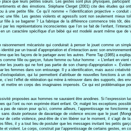
e place que leurs petites sœurs. Les gestes sont plus physiques, participant
 sentiments et des émotions. Stéphane Clerget (2001) cite des études qui o
 ou à une petite fille. Ce qu’il nomme « l’identification projective » cond
vec une fille. Les gestes violents et agressifs sont non seulement mieux tol
r fille à se bagarrer ? La fabrique de la différence commence très tôt, dès
 par les représentations inconscientes que l’on se fait de l’enfant, l’interac
 en un caractère spécifique d’un bébé qui est modelé avant même que de voi
un raisonnement mécaniste qui conduirait à penser le jouet comme un simple
n identité par un travail d’appropriation et d’interaction avec son environneme
ême que les façons de le partager avec les autres. Pierre Tap (1985) a expliqu
s comme fille ou garçon, future femme ou futur homme : « L'enfant en vient don
jeter les jouets qui ne font pas partie de son champ d'appropriation ». Évide
ar les femmes dans son entourage. Il y a identification, mais aussi créativité
re d’extrapolation, qui lui permettent d’attribuer de nouvelles fonctions à 
, c’est l’effet de réitération qui mène à retrouver dans des supports, des e
t mettre en corps des imaginaires impensés. Ce qui est problématique pour 
essivité proposées aux hommes ne sauraient être anodines. Si l’expression ludi
es qui l’ont ou non exprimée étant enfant. Or, malgré les exceptions possibles
y a pas de raison pour qu’ici, comme ailleurs, l’apprentissage ne fonctionne
t sans doute porteuse de davantage de violence encore que le jouet (Mongin
ur de cette violence, peut-être de s’en libérer sur le moment, il s’agit de
es filles, il y a tout lieu de postuler que les messages invitant les petits ga
 et violent. Le corps, construit par l’apprentissage de certains gestes, en c