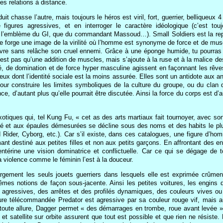
es relations à distance.
chasse l’autre, mais toujours le héros est viril, fort, guerrier, belliqueux 4
e figures agressives, et en interroger le caractère idéologique (c’est t
l’emblème du GI, que du commandant Massoud…). Small Soldiers est la représe
se forge une image de la virilité où l’homme est synonyme de force et de mu
uivre sans relâche son cruel ennemi. Grâce à une éponge humide, tu pourra
st pas qu’une addition de muscles, mais s’ajoute à la ruse et à la malice de
é, de domination et de force hyper masculine agissent en façonnant les rêves
 dont l’identité sociale est la moins assurée. Elles sont un antidote aux ang
pour construire les limites symboliques de la culture du groupe, ou du cl
ance, d’autant plus qu’elle pourrait être discutée. Ainsi la force du corps est d
.
otiques qui, tel Kung Fu, « cet as des arts martiaux fait tournoyer, avec so
 et aux épaules démesurées se décline sous des noms et des habits le plus
Rider, Cyborg, etc.). Car s’il existe, dans ces catalogues, une figure d’h
nt destiné aux petites filles et non aux petits garçons. En affrontant des e
térine une vision dominatrice et conflictuelle. Car ce qui se dégage de 
a violence comme le féminin l’est à la douceur.
rgement les seuls jouets guerriers dans lesquels elle est exprimée crûment.
es notions de façon sous-jacente. Ainsi les petites voitures, les engins d
 agressives, des arrêtes et des profilés dynamiques, des couleurs vives ou
iture télécommandée Predator est agressive par sa couleur rouge vif, mais 
 toute allure, Dagger permet « des démarrages en trombe, roue avant levée 
 et satellite sur orbite assurent que tout est possible et que rien ne résiste