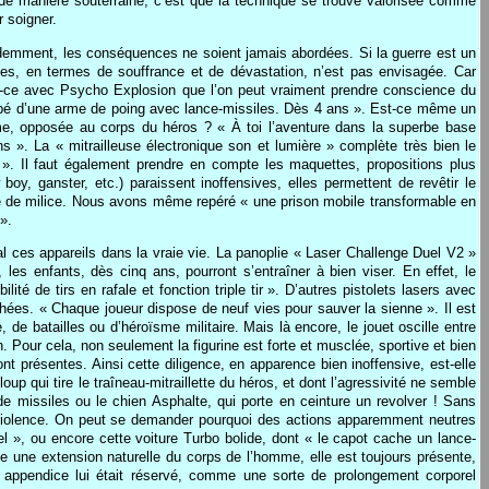
t, de manière souterraine, c’est que la technique se trouve valorisée comme
r soigner.
idemment, les conséquences ne soient jamais abordées. Si la guerre est un
les, en termes de souffrance et de dévastation, n’est pas envisagée. Car
Est-ce avec Psycho Explosion que l’on peut vraiment prendre conscience du
uipé d’une arme de poing avec lance-missiles. Dès 4 ans ». Est-ce même un
ime, opposée au corps du héros ? « À toi l’aventure dans la superbe base
ns ». La « mitrailleuse électronique son et lumière » complète très bien le
». Il faut également prendre en compte les maquettes, propositions plus
oy, ganster, etc.) paraissent inoffensives, elles permettent de revêtir le
voire de milice. Nous avons même repéré « une prison mobile transformable en
».
al ces appareils dans la vraie vie. La panoplie « Laser Challenge Duel V2 »
 les enfants, dès cinq ans, pourront s’entraîner à bien viser. En effet, le
ité de tirs en rafale et fonction triple tir ». D’autres pistolets lasers avec
uchées. « Chaque joueur dispose de neuf vies pour sauver la sienne ». Il est
de batailles ou d’héroïsme militaire. Mais là encore, le jouet oscille entre
. Pour cela, non seulement la figurine est forte et musclée, sportive et bien
 présentes. Ainsi cette diligence, en apparence bien inoffensive, est-elle
oup qui tire le traîneau-mitraillette du héros, et dont l’agressivité ne semble
 de missiles ou le chien Asphalte, qui porte en ceinture un revolver ! Sans
la violence. On peut se demander pourquoi des actions apparemment neutres
éel », ou encore cette voiture Turbo bolide, dont « le capot cache un lance-
me une extension naturelle du corps de l’homme, elle est toujours présente,
t appendice lui était réservé, comme une sorte de prolongement corporel