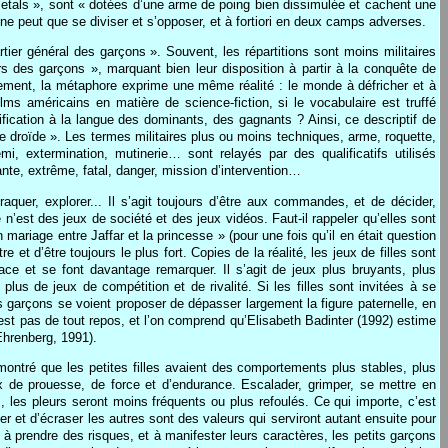
nsmetals », sont « dotées d’une arme de poing bien dissimulée et cachent une
 ne peut que se diviser et s’opposer, et à fortiori en deux camps adverses.
ier général des garçons ». Souvent, les répartitions sont moins militaires
rs des garçons », marquant bien leur disposition à partir à la conquête de
alement, la métaphore exprime une même réalité : le monde à défricher et à
ms américains en matière de science-fiction, si le vocabulaire est truffé
ification à la langue des dominants, des gagnants ? Ainsi, ce descriptif de
nde droïde ». Les termes militaires plus ou moins techniques, arme, roquette,
mi, extermination, mutinerie… sont relayés par des qualificatifs utilisés
nte, extrême, fatal, danger, mission d’intervention…
raquer, explorer... Il s’agit toujours d’être aux commandes, et de décider,
e n’est des jeux de société et des jeux vidéos. Faut-il rappeler qu’elles sont
mariage entre Jaffar et la princesse » (pour une fois qu’il en était question
et d’être toujours le plus fort. Copies de la réalité, les jeux de filles sont
pace et se font davantage remarquer. Il s’agit de jeux plus bruyants, plus
plus de jeux de compétition et de rivalité. Si les filles sont invitées à se
 garçons se voient proposer de dépasser largement la figure paternelle, en
est pas de tout repos, et l’on comprend qu’Elisabeth Badinter (1992) estime
Ehrenberg, 1991).
montré que les petites filles avaient des comportements plus stables, plus
x de prouesse, de force et d’endurance. Escalader, grimper, se mettre en
rs, les pleurs seront moins fréquents ou plus refoulés. Ce qui importe, c’est
er et d’écraser les autres sont des valeurs qui serviront autant ensuite pour
à prendre des risques, et à manifester leurs caractères, les petits garçons