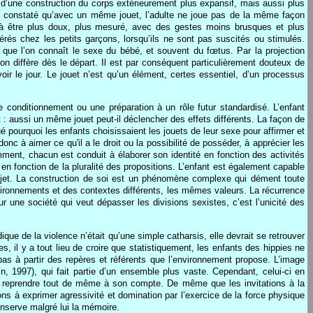
 d’une construction du corps extérieurement plus expansif, mais aussi plus
nt constaté qu’avec un même jouet, l’adulte ne joue pas de la même façon
uit à être plus doux, plus mesuré, avec des gestes moins brusques et plus
érés chez les petits garçons, lorsqu’ils ne sont pas suscités ou stimulés.
 que l’on connaît le sexe du bébé, et souvent du fœtus. Par la projection
tion diffère dès le départ. Il est par conséquent particulièrement douteux de
r le jour. Le jouet n’est qu’un élément, certes essentiel, d’un processus
 conditionnement ou une préparation à un rôle futur standardisé. L’enfant
nt : aussi un même jouet peut-il déclencher des effets différents. La façon de
é pourquoi les enfants choisissaient les jouets de leur sexe pour affirmer et
c à aimer ce qu'il a le droit ou la possibilité de posséder, à apprécier les
mment, chacun est conduit à élaborer son identité en fonction des activités
 en fonction de la pluralité des propositions. L’enfant est également capable
un objet. La construction de soi est un phénomène complexe qui dément toute
nvironnements et des contextes différents, les mêmes valeurs. La récurrence
une société qui veut dépasser les divisions sexistes, c’est l’unicité des
que de la violence n’était qu’une simple catharsis, elle devrait se retrouver
, il y a tout lieu de croire que statistiquement, les enfants des hippies ne
 pas à partir des repères et référents que l’environnement propose. L’image
, 1997), qui fait partie d’un ensemble plus vaste. Cependant, celui-ci en
 la reprendre tout de même à son compte. De même que les invitations à la
rçons à exprimer agressivité et domination par l’exercice de la force physique
onserve malgré lui la mémoire.