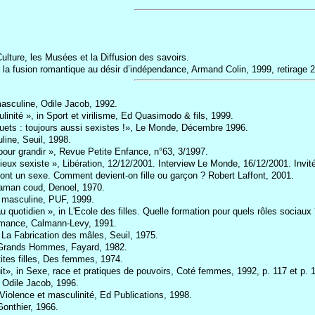
ture, les Musées et la Diffusion des savoirs.
la fusion romantique au désir d’indépendance, Armand Colin, 1999, retirage 
 masculine, Odile Jacob, 1992.
ulinité », in Sport et virilisme, Ed Quasimodo & fils, 1999.
Jouets : toujours aussi sexistes !», Le Monde, Décembre 1996.
line, Seuil, 1998.
pour grandir », Revue Petite Enfance, n°63, 3/1997.
eux sexiste », Libération, 12/12/2001. Interview Le Monde, 16/12/2001. Invit
ont un sexe. Comment devient-on fille ou garçon ? Robert Laffont, 2001.
maman coud, Denoel, 1970.
é masculine, PUF, 1999.
au quotidien », in L'Ecole des filles. Quelle formation pour quels rôles sociaux
ormance, Calmann-Levy, 1991.
 La Fabrication des mâles, Seuil, 1975.
s Grands Hommes, Fayard, 1982.
tites filles, Des femmes, 1974.
it», in Sexe, race et pratiques de pouvoirs, Coté femmes, 1992, p. 117 et p. 
e, Odile Jacob, 1996.
Violence et masculinité, Ed Publications, 1998.
Gonthier, 1966.