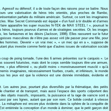
 . Agressif ou défensif, il a de toute façon des raisons pour se battre. Nous
oujours une valorisation de héros très orientés, plus proches de Rambo,
ntation parfaite du militaire américain. Surtout, ce sont les imaginaires
scles. Max Secret Commando est équipé « d’un fusil à tir double et d’armes
s faire apparaître les super muscles N-TEK de MAX STEEL ! », poursuit le
s héros, toujours pourvus d’armes et de stratégies secrètes. Or, les images
, les fantasmes et les désirs (Jackson, 1998). Elles rassurent sur le futur
oisses masculines de n’être pas assez viril (de passer pour une fille, pour
an des hommes. Devenir « un vrai mec », « un mec qui en a », suppose de
’autant plus investie comme fierté que d’autres issues de valorisation sociale
n coup de poing tornade, l’une des 6 armes présentes sur le carquois ». Le
 souvent futuristes, mais dont le corps semble toujours être une armure,
omme, « plus efféminé », ou plutôt moins « monstrueusement musclé » qu’à
nnemis imaginaires, nécessairement fourbes, cruels, et inférieurs, le monde
tous les jeux est que la violence est une donnée immédiate, évidente et
 Les autres jeux, pourtant plus diversifiés par la thématique, des petits
e chantier et de transport, mais aussi l’espace des sports colportent des
 des objets massifs, imposants, la puissance et la rage de vaincre sont à
aussi par ses lignes, autant que par son nom. Ce bolide conduit à vitesse
». La métaphore est encore plus évidente dans la sphère de la conquête de
. Est entérinée la conception d’un monde à dominer, que le petit garçon doit