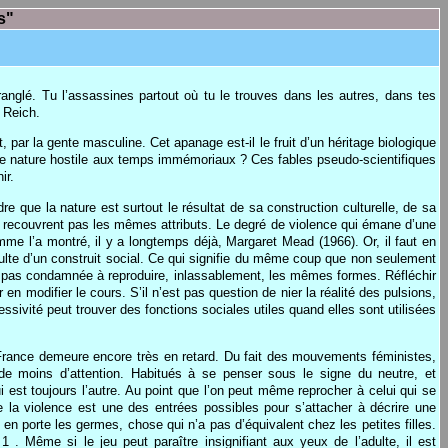
s"
ranglé. Tu l’assassines partout où tu le trouves dans les autres, dans tes
 Reich.
par la gente masculine. Cet apanage est-il le fruit d’un héritage biologique
ne nature hostile aux temps immémoriaux ? Ces fables pseudo-scientifiques
ir.
 que la nature est surtout le résultat de sa construction culturelle, de sa
 recouvrent pas les mêmes attributs. Le degré de violence qui émane d’une
me l’a montré, il y a longtemps déjà, Margaret Mead (1966). Or, il faut en
sulte d’un construit social. Ce qui signifie du même coup que non seulement
t pas condamnée à reproduire, inlassablement, les mêmes formes. Réfléchir
en modifier le cours. S’il n’est pas question de nier la réalité des pulsions,
sivité peut trouver des fonctions sociales utiles quand elles sont utilisées
France demeure encore très en retard. Du fait des mouvements féministes,
 de moins d’attention. Habitués à se penser sous le signe du neutre, et
ui est toujours l’autre. Au point que l’on peut même reprocher à celui qui se
e la violence est une des entrées possibles pour s’attacher à décrire une
n porte les germes, chose qui n’a pas d’équivalent chez les petites filles.
 . Même si le jeu peut paraître insignifiant aux yeux de l’adulte, il est