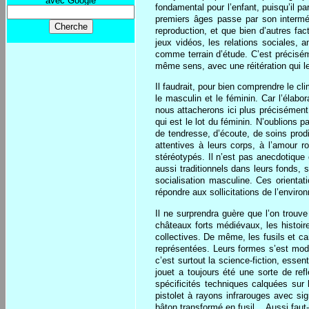
avec Google
fondamental pour l’enfant, puisqu’il p
premiers âges passe par son intermédi
reproduction, et que bien d’autres fac
jeux vidéos, les relations sociales, 
comme terrain d’étude. C’est précisém
même sens, avec une réitération qui le
Il faudrait, pour bien comprendre le cl
le masculin et le féminin. Car l’élabo
nous attacherons ici plus précisément 
qui est le lot du féminin. N’oublions
de tendresse, d’écoute, de soins prodi
attentives à leurs corps, à l’amour r
stéréotypés. Il n’est pas anecdotique 
aussi traditionnels dans leurs fonds, s
socialisation masculine. Ces orientat
répondre aux sollicitations de l’enviro
Il ne surprendra guère que l’on trouv
châteaux forts médiévaux, les histoir
collectives. De même, les fusils et ca
représentées. Leurs formes s’est mode
c’est surtout la science-fiction, essen
jouet a toujours été une sorte de ref
spécificités techniques calquées sur l
pistolet à rayons infrarouges avec si
bâton transformé en fusil… Aussi faut