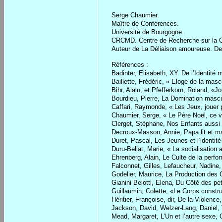
Serge Chaumier.
Maître de Conférences.
Université de Bourgogne.
CRCMD. Centre de Recherche sur la Cul
Auteur de La Déliaison amoureuse. De 
Références :
Badinter, Elisabeth, XY. De l’Identité
Baillette, Frédéric, « Eloge de la masc
Bihr, Alain, et Pfefferkorn, Roland, «
Bourdieu, Pierre, La Domination mascu
Caffari, Raymonde, « Les Jeux, jouer 
Chaumier, Serge, « Le Père Noël, ce vi
Clerget, Stéphane, Nos Enfants aussi 
Decroux-Masson, Annie, Papa lit et 
Duret, Pascal, Les Jeunes et l’identit
Duru-Bellat, Marie, « La socialisation 
Ehrenberg, Alain, Le Culte de la perf
Falconnet, Gilles, Lefaucheur, Nadine,
Godelier, Maurice, La Production de
Gianini Belotti, Elena, Du Côté des pe
Guillaumin, Colette, «Le Corps constru
Héritier, Françoise, dir, De la Violenc
Jackson, David, Welzer-Lang, Daniel, 
Mead, Margaret, L’Un et l’autre sexe, 