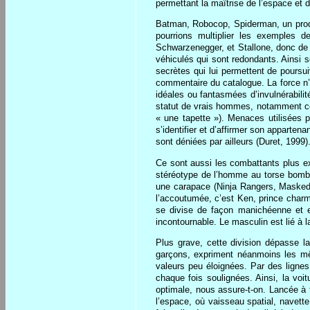
permettant la maîtrise de l’espace et d
Batman, Robocop, Spiderman, un produit 
pourrions multiplier les exemples d
Schwarzenegger, et Stallone, donc de 
véhiculés qui sont redondants. Ainsi 
secrètes qui lui permettent de pours
commentaire du catalogue. La force n’e
idéales ou fantasmées d’invulnérabilit
statut de vrais hommes, notamment ceux
« une tapette »). Menaces utilisées 
s’identifier et d’affirmer son apparten
sont déniées par ailleurs (Duret, 1999)
Ce sont aussi les combattants plus ex
stéréotype de l’homme au torse bombé
une carapace (Ninja Rangers, Masked 
l’accoutumée, c’est Ken, prince charma
se divise de façon manichéenne et en
incontournable. Le masculin est lié à l
Plus grave, cette division dépasse la
garçons, expriment néanmoins les mêm
valeurs peu éloignées. Par des lignes
chaque fois soulignées. Ainsi, la vo
optimale, nous assure-t-on. Lancée à
l’espace, où vaisseau spatial, navette