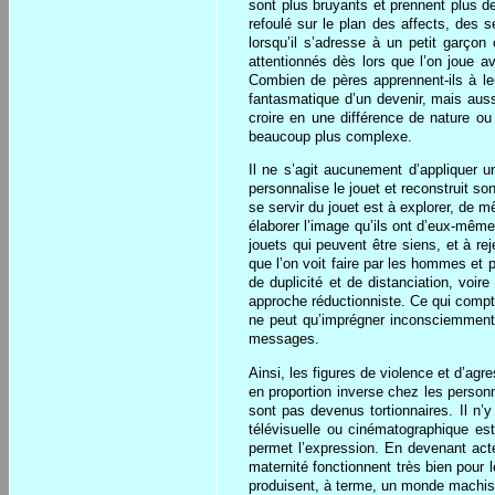
sont plus bruyants et prennent plus d
refoulé sur le plan des affects, des
lorsqu’il s’adresse à un petit garçon
attentionnés dès lors que l’on joue a
Combien de pères apprennent-ils à leu
fantasmatique d’un devenir, mais aussi
croire en une différence de nature ou
beaucoup plus complexe.
Il ne s’agit aucunement d’appliquer 
personnalise le jouet et reconstruit so
se servir du jouet est à explorer, de m
élaborer l’image qu’ils ont d’eux-même
jouets qui peuvent être siens, et à re
que l’on voit faire par les hommes et p
de duplicité et de distanciation, voi
approche réductionniste. Ce qui compte
ne peut qu’imprégner inconsciemment e
messages.
Ainsi, les figures de violence et d’agr
en proportion inverse chez les personn
sont pas devenus tortionnaires. Il n’
télévisuelle ou cinématographique es
permet l’expression. En devenant acte
maternité fonctionnent très bien pour l
produisent, à terme, un monde machiste