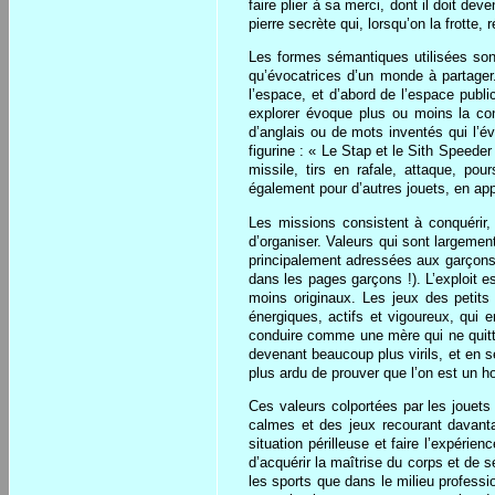
faire plier à sa merci, dont il doit d
pierre secrète qui, lorsqu’on la frotte
Les formes sémantiques utilisées sont
qu’évocatrices d’un monde à partager.
l’espace, et d’abord de l’espace publ
explorer évoque plus ou moins la conq
d’anglais ou de mots inventés qui l’év
figurine : « Le Stap et le Sith Speeder
missile, tirs en rafale, attaque, po
également pour d’autres jouets, en app
Les missions consistent à conquérir, m
d’organiser. Valeurs qui sont largement
principalement adressées aux garçons ?
dans les pages garçons !). L’exploit es
moins originaux. Les jeux des petits 
énergiques, actifs et vigoureux, qui e
conduire comme une mère qui ne quitte
devenant beaucoup plus virils, et en s
plus ardu de prouver que l’on est un 
Ces valeurs colportées par les jouets
calmes et des jeux recourant davanta
situation périlleuse et faire l’expéri
d’acquérir la maîtrise du corps et de 
les sports que dans le milieu professi