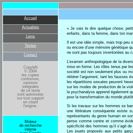
Accueil
Actualités
« Je vais te dire quelque chose, peti
enfants, dans ta femme, dans ton mari,
Liens
Il est une idée simple, mais trop peu 
Textes
ou encore d’une mémoire génétique qu
ne sont pas toujours inventoriées au c
Contact
L’examen anthropologique de la diversi
mise en forme. Les rôles tenus par le
Copyleft
© 2004
société est non seulement plus ou moi
les copies
réitérer l’argument, tant les fausses
conformes,
les répartitions sexuées peuvent heu
versions
intégrales
sur les modes de production de la viole
de ce texte
la psychanalyse apprend également que 
sont autorisées
pour la transformation du monde plutô
sur tout support
en citant
Si les travaux sur les hommes se ban
l'origine.
une littérature conséquente existe s
représentants du genre humain en son en
pense comme centre et comme évidence
Moteur
de recherche
spécificité des hommes qu’il s’agit de
interne
Les jouets proposés aux petits garçon