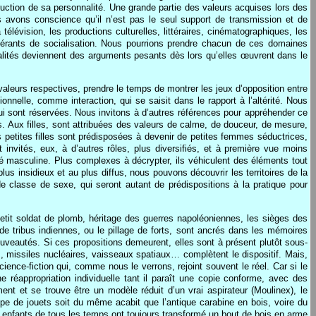
truction de sa personnalité. Une grande partie des valeurs acquises lors des
us avons conscience qu’il n’est pas le seul support de transmission et de
télévision, les productions culturelles, littéraires, cinématographiques, les
 opérants de socialisation. Nous pourrions prendre chacun de ces domaines
alités deviennent des arguments pesants dès lors qu’elles œuvrent dans le
 valeurs respectives, prendre le temps de montrer les jeux d’opposition entre
onnelle, comme interaction, qui se saisit dans le rapport à l’altérité. Nous
lui sont réservées. Nous invitons à d’autres références pour appréhender ce
. Aux filles, sont attribuées des valeurs de calme, de douceur, de mesure,
es petites filles sont prédisposées à devenir de petites femmes séductrices,
invités, eux, à d’autres rôles, plus diversifiés, et à première vue moins
tité masculine. Plus complexes à décrypter, ils véhiculent des éléments tout
lus insidieux et au plus diffus, nous pouvons découvrir les territoires de la
 de classe de sexe, qui seront autant de prédispositions à la pratique pour
 petit soldat de plomb, héritage des guerres napoléoniennes, les sièges des
e tribus indiennes, ou le pillage de forts, sont ancrés dans les mémoires
ouveautés. Si ces propositions demeurent, elles sont à présent plutôt sous-
, missiles nucléaires, vaisseaux spatiaux… complètent le dispositif. Mais,
cience-fiction qui, comme nous le verrons, rejoint souvent le réel. Car si le
 réappropriation individuelle tant il paraît une copie conforme, avec des
ment et se trouve être un modèle réduit d’un vrai aspirateur (Moulinex), le
ype de jouets soit du même acabit que l’antique carabine en bois, voire du
s enfants de tous les temps ont toujours transformé un bout de bois en arme