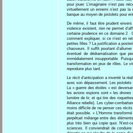
pour jouer. L’imaginaire n’est pas né
virtuellement un ennemi n’est pas la
banque au moyen de pistolets pour enfan
De même, il faut être prudent envers
violence existent, rien ne permet d’a
certaine prudence en ce domaine 2 . Co
comment expliquer, si ce n’est en reto
petites filles ? La justification a post
chasseurs. Il suffit pourtant d’allume
éventuel de dédramatisation que peu
immédiatement insupportable. Puisqu’
transformation en jeux de rôles. Le vi
reproduire plus tard.
Le récit d’anticipation a inventé la r
avec son dépassement. Les pistolets las
La « guerre des étoiles » est devenue 
les avions espions sont « les drones »
lumière de tir, et qui tire des roque
Alliance rebelle). Les cyber-combattant
moins difficile de ne penser ces réci
était possible. « L’Homme transformé
perpétuel mélange entre des éléments
plus très bien qui copie quoi. N’est-c
sciences. Il conviendrait de conduire