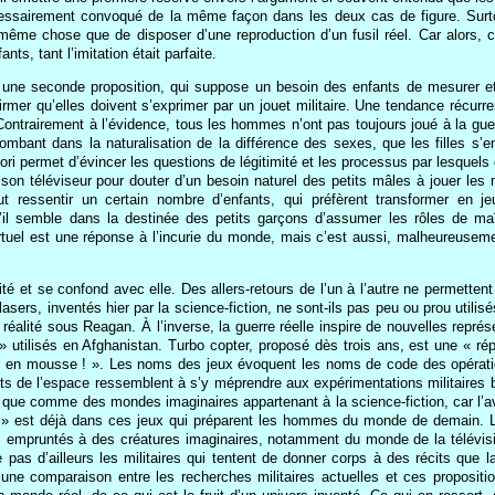
cessairement convoqué de la même façon dans les deux cas de figure. Surtout,
 même chose que de disposer d’une reproduction d’un fusil réel. Car alors,
ts, tant l’imitation était parfaite.
 une seconde proposition, qui suppose un besoin des enfants de mesurer et 
ffirmer qu’elles doivent s’exprimer par un jouet militaire. Une tendance réc
ntrairement à l’évidence, tous les hommes n’ont pas toujours joué à la guerre
mbant dans la naturalisation de la différence des sexes, que les filles s’en 
eriori permet d’évincer les questions de légitimité et les processus par lesquels
r son téléviseur pour douter d’un besoin naturel des petits mâles à jouer le
t ressentir un certain nombre d’enfants, qui préfèrent transformer en j
il semble dans la destinée des petits garçons d’assumer les rôles de maît
rtuel est une réponse à l’incurie du monde, mais c’est aussi, malheureusement
éalité et se confond avec elle. Des allers-retours de l’un à l’autre ne permet
ers, inventés hier par la science-fiction, ne sont-ils pas peu ou prou utilisé
réalité sous Reagan. À l’inverse, la guerre réelle inspire de nouvelles représ
 utilisés en Afghanistan. Turbo copter, proposé dès trois ans, est une « répl
ttes en mousse ! ». Les noms des jeux évoquent les noms de code des opératio
s de l’espace ressemblent à s’y méprendre aux expérimentations militaires bien
ts que comme des mondes imaginaires appartenant à la science-fiction, car l
 » est déjà dans ces jeux qui préparent les hommes du monde de demain. L’é
 empruntés à des créatures imaginaires, notamment du monde de la télévisio
e pas d’ailleurs les militaires qui tentent de donner corps à des récits que 
 une comparaison entre les recherches militaires actuelles et ces propositi