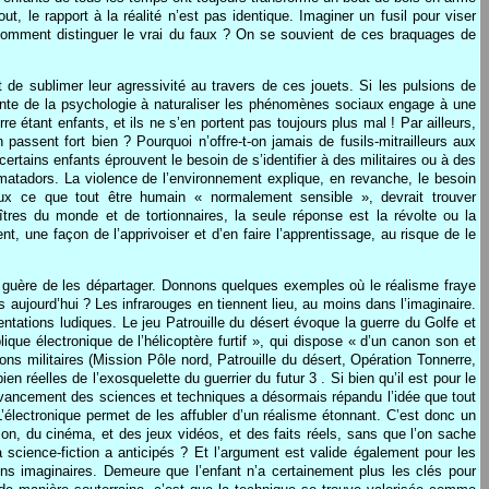
 le rapport à la réalité n’est pas identique. Imaginer un fusil pour viser
 comment distinguer le vrai du faux ? On se souvient de ces braquages de
de sublimer leur agressivité au travers de ces jouets. Si les pulsions de
urrente de la psychologie à naturaliser les phénomènes sociaux engage à une
 étant enfants, et ils ne s’en portent pas toujours plus mal ! Par ailleurs,
passent fort bien ? Pourquoi n’offre-t-on jamais de fusils-mitrailleurs aux
 certains enfants éprouvent le besoin de s’identifier à des militaires ou à des
s matadors. La violence de l’environnement explique, en revanche, le besoin
eux ce que tout être humain « normalement sensible », devrait trouver
res du monde et de tortionnaires, la seule réponse est la révolte ou la
, une façon de l’apprivoiser et d’en faire l’apprentissage, au risque de le
tent guère de les départager. Donnons quelques exemples où le réalisme fraye
s aujourd’hui ? Les infrarouges en tiennent lieu, au moins dans l’imaginaire.
entations ludiques. Le jeu Patrouille du désert évoque la guerre du Golfe et
ique électronique de l’hélicoptère furtif », qui dispose « d’un canon son et
ns militaires (Mission Pôle nord, Patrouille du désert, Opération Tonnerre,
 réelles de l’exosquelette du guerrier du futur 3 . Si bien qu’il est pour le
’avancement des sciences et techniques a désormais répandu l’idée que tout
lectronique permet de les affubler d’un réalisme étonnant. C’est donc un
n, du cinéma, et des jeux vidéos, et des faits réels, sans que l’on sache
la science-fiction a anticipés ? Et l’argument est valide également pour les
ons imaginaires. Demeure que l’enfant n’a certainement plus les clés pour