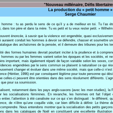
"Nouveau millénaire, Défis libertaire
La production du « petit homme »
Serge Chaumier
t homme : tu as perdu le sens de ce qu’il y a de meilleur en toi. Tu l’as ét
 dans ton père et dans ta mère. Tu es petit et tu veux rester petit. » Wilhelm
souvent énoncée, à savoir que la violence est engendrée, quasi exclusivement, 
i auraient conduit les hommes à devoir se défendre, chasser et soumettre u
atalogue des archaïsmes de la pensée, et il demeure des tribunes pour les ten
té des formes humaines devrait pourtant inciter à la prudence et à comprendre
s hommes ou par les femmes varient selon les époques et les sociétés, et ne
ns important, mais également réparti de façon variable selon les sexes, com
 évidences engendrées par le sens commun se plaisent à naturaliser ce qui ré
reusement changer et évoluer dans une même société, mais que celle-ci n’es
nce (Héritier, 1996) est par conséquent légitime pour toute personne qui désir 
celles-ci peuvent être orientées dans des sens résolument différents. L’agres
t que pour sa soumission.
alisent, notamment dans les pays anglo-saxons (avec les men studies), la 
ur les socialisations féminines. En revanche, les hommes ont fait l’objet
tier, l’attention à été canalisée sur ce qui s’en distinguait : le différent, q
, de n’être qu’une coquille vide, car bien difficile à définir. Le thème d
 comprendre. Nous entendons montrer que la socialisation des petits garçons e
s dans les catalogues de Noël en constituent une excellente illustration 1