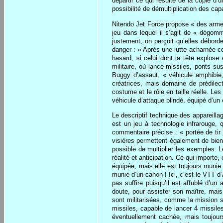
départir ce qui résulte de la copie d’
possibilité de démultiplication des cap
Nitendo Jet Force propose « des armes
jeu dans lequel il s’agit de « dégom
justement, on perçoit qu’elles débor
danger : « Après une lutte acharnée c
hasard, si celui dont la tête explos
militaire, où lance-missiles, ponts s
Buggy d’assaut, « véhicule amphibie,
créatrices, mais domaine de prédilect
costume et le rôle en taille réelle. L
véhicule d’attaque blindé, équipé d’un
Le descriptif technique des appareilla
est un jeu à technologie infrarouge, q
commentaire précise : « portée de tir j
visières permettent également de bien 
possible de multiplier les exemples. L
réalité et anticipation. Ce qui importe
équipée, mais elle est toujours munie
munie d’un canon ! Ici, c’est le VTT d’A
pas suffire puisqu’il est affublé d’un
doute, pour assister son maître, mais
sont militarisées, comme la mission sp
missiles, capable de lancer 4 missiles
éventuellement cachée, mais toujour