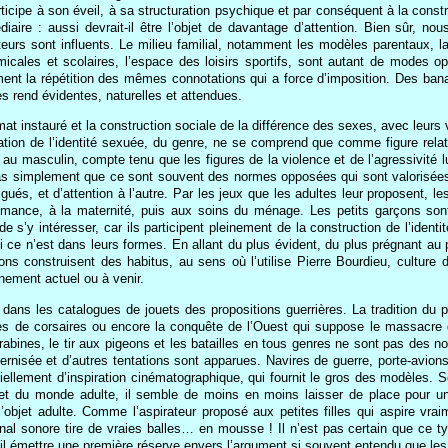
articipe à son éveil, à sa structuration psychique et par conséquent à la cons
aire : aussi devrait-il être l’objet de davantage d’attention. Bien sûr, no
teurs sont influents. Le milieu familial, notamment les modèles parentaux, la 
amicales et scolaires, l’espace des loisirs sportifs, sont autant de modes
ent la répétition des mêmes connotations qui a force d’imposition. Des ban
s rend évidentes, naturelles et attendues.
imat instauré et la construction sociale de la différence des sexes, avec leurs
ration de l’identité sexuée, du genre, ne se comprend que comme figure relati
au masculin, compte tenu que les figures de la violence et de l’agressivité 
 pas simplement que ce sont souvent des normes opposées qui sont valorisées
gués, et d’attention à l’autre. Par les jeux que les adultes leur proposent, l
omance, à la maternité, puis aux soins du ménage. Les petits garçons sont 
de s’y intéresser, car ils participent pleinement de la construction de l’iden
i ce n’est dans leurs formes. En allant du plus évident, du plus prégnant au p
ions construisent des habitus, au sens où l’utilise Pierre Bourdieu, culture
nnement actuel ou à venir.
e dans les catalogues de jouets des propositions guerrières. La tradition du
es de corsaires ou encore la conquête de l’Ouest qui suppose le massacre d
rabines, le tir aux pigeons et les batailles en tous genres ne sont pas des n
rnisée et d’autres tentations sont apparues. Navires de guerre, porte-avions
tiellement d’inspiration cinématographique, qui fournit le gros des modèles. S
let du monde adulte, il semble de moins en moins laisser de place pour une
’objet adulte. Comme l’aspirateur proposé aux petites filles qui aspire vrai
gnal sonore tire de vraies balles… en mousse ! Il n’est pas certain que ce t
-il émettre une première réserve envers l’argument si souvent entendu que le