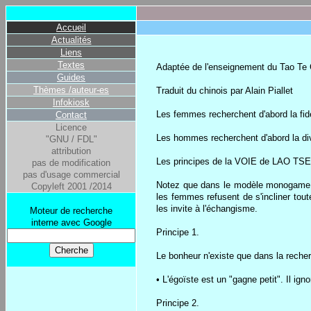
Accueil
Actualités
Liens
Textes
Adaptée de l'enseignement du Tao Te 
Guides
Thèmes /auteur-es
Traduit du chinois par Alain Piallet
Infokiosk
Les femmes recherchent d'abord la fidé
Contact
Licence
Les hommes recherchent d'abord la dive
"GNU / FDL"
attribution
Les principes de la VOIE de LAO TSE pe
pas de modification
pas d'usage commercial
Notez que dans le modèle monogame l'
Copyleft 2001 /2014
les femmes refusent de s'incliner tou
les invite à l'échangisme.
Moteur de recherche
interne avec Google
Principe 1.
Le bonheur n'existe que dans la recher
• L'égoïste est un "gagne petit". Il ignor
Principe 2.