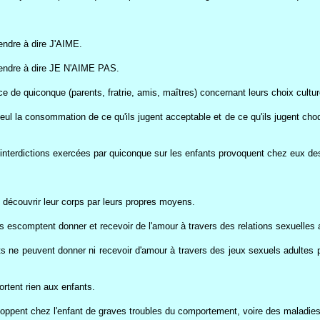
endre à dire J'AIME.
rendre à dire JE N'AIME PAS.
ce de quiconque (parents, fratrie, amis, maîtres) concernant leurs choix culturel
ul la consommation de ce qu'ils jugent acceptable et de ce qu'ils jugent cho
nterdictions exercées par quiconque sur les enfants provoquent chez eux des 
s découvrir leur corps par leurs propres moyens.
ils escomptent donner et recevoir de l'amour à travers des relations sexuelles
ts ne peuvent donner ni recevoir d'amour à travers des jeux sexuels adultes 
ortent rien aux enfants.
eloppent chez l'enfant de graves troubles du comportement, voire des maladie