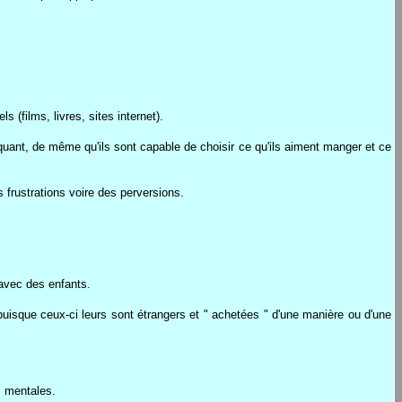
s (films, livres, sites internet).
quant, de même qu'ils sont capable de choisir ce qu'ils aiment manger et ce
frustrations voire des perversions.
 avec des enfants.
puisque ceux-ci leurs sont étrangers et " achetées " d'une manière ou d'une
s mentales.