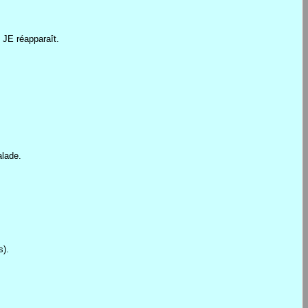
e JE réapparaît.
alade.
s).