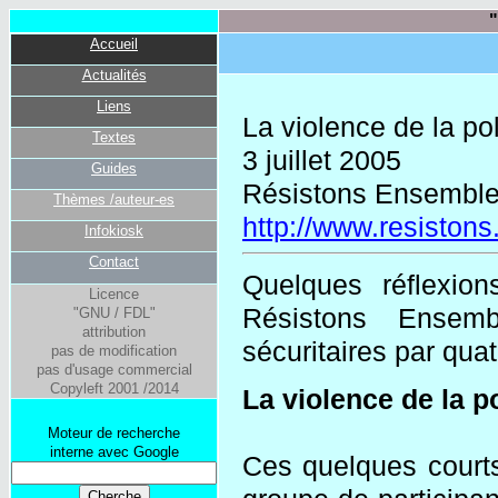
"
Accueil
Actualités
Liens
La violence de la po
Textes
3 juillet 2005
Guides
Résistons Ensembl
Thèmes /auteur-es
http://www.resistons
Infokiosk
Contact
Quelques réflexio
Licence
Résistons Ensemb
"GNU / FDL"
attribution
sécuritaires par qu
pas de modification
pas d'usage commercial
Copyleft 2001 /2014
La violence de la p
Moteur de recherche
interne avec Google
Ces quelques courts