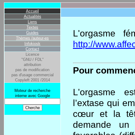
Accueil
Actualités
Liens
Textes
L'orgasme fém
Guides
Thèmes /auteur-es
http://www.affe
Infokiosk
Contact
Licence
"GNU / FDL"
attribution
Pour commen
pas de modification
pas d'usage commercial
Copyleft 2001 /2014
L'orgasme es
Moteur de recherche
interne avec Google
l’extase qui em
cœur et la tê
demande un c