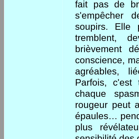
fait pas de b
s'empêcher d
soupirs. Elle
tremblent, d
brièvement d
conscience, ma
agréables, l
Parfois, c'est
chaque spasm
rougeur peut ap
épaules… pendan
plus révélate
sensibilité des