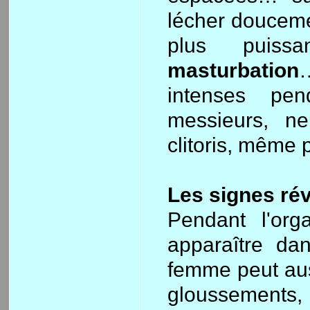
lécher douceme
plus puis
masturbation
…
intenses pen
messieurs, n
clitoris, même 
Les signes ré
Pendant l'or
apparaître da
femme peut auss
gloussements, r