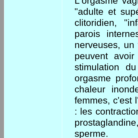
L'orgasme vagi
"adulte et sup
clitoridien, "
parois intern
nerveuses, un 
peuvent avoi
stimulation d
orgasme profo
chaleur inond
femmes, c'est l
: les contracti
prostaglandin
sperme.