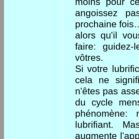
moins pour ce
angoissez pa
prochaine fois
alors qu'il vo
faire: guidez
vôtres.
Si votre lubrif
cela ne signi
n'êtes pas asse
du cycle mens
phénomène: n
lubrifiant. M
augmente l'appé