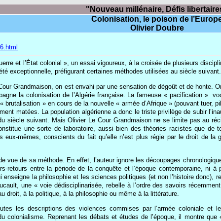
"Nouveau millénaire, Défis libertaire
Colonisation, le poison de l’Europ
Olivier Doubre
56.html
erre et l’État colonial », un essai vigoureux, à la croisée de plusieurs discip
 été exceptionnelle, préfigurant certaines méthodes utilisées au siècle suivant.
e Cour Grandmaison, on est envahi par une sensation de dégoût et de honte. On 
gne la colonisation de l’Algérie française. La fameuse « pacification » ­ 
« brutalisation » en cours de la nouvelle « armée d’Afrique » (pouvant tuer, pi
t matées. La population algérienne a donc le triste privilège de subir l’ina
siècle suivant. Mais Olivier Le Cour Grandmaison ne se limite pas au récit d
nstitue une sorte de laboratoire, aussi bien des théories racistes que de 
rs eux-mêmes, conscients du fait qu’elle n’est plus régie par le droit de la 
nt de vue de sa méthode. En effet, l’auteur ignore les découpages chronologique
rs-retours entre la période de la conquête et l’époque contemporaine, ni à p
ui enseigne la philosophie et les sciences politiques (et non l’histoire donc), re
oucault, une « voie dédisciplinarisée, rebelle à l’ordre des savoirs récemme
u droit, à la politique, à la philosophie ou même à la littérature.
outes les descriptions des violences commises par l’armée coloniale et l
 du colonialisme. Reprenant les débats et études de l’époque, il montre que 