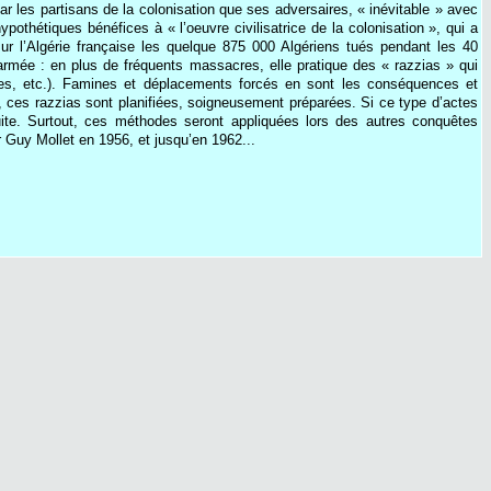
r les partisans de la colonisation que ses adversaires, « inévitable » avec
othétiques bénéfices à « l’oeuvre civilisatrice de la colonisation », qui a
r l’Algérie française les quelque 875 000 Algériens tués pendant les 40
armée : en plus de fréquents massacres, elle pratique des « razzias » qui
ltures, etc.). Famines et déplacements forcés en sont les conséquences et
s, ces razzias sont planifiées, soigneusement préparées. Si ce type d’actes
uite. Surtout, ces méthodes seront appliquées lors des autres conquêtes
r Guy Mollet en 1956, et jusqu’en 1962...