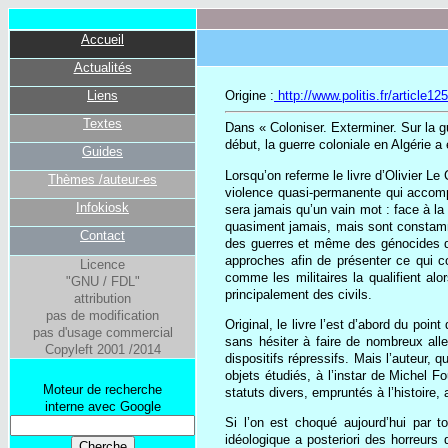
Accueil
Actualités
Liens
Origine :
http://www.politis.fr/article12
Textes
Dans « Coloniser. Exterminer. Sur la gu
début, la guerre coloniale en Algérie a
Guides
Lorsqu’on referme le livre d’Olivier L
Thèmes /auteur-es
violence quasi-permanente qui accompa
Infokiosk
sera jamais qu’un vain mot : face à la 
quasiment jamais, mais sont constammen
Contact
des guerres et même des génocides du 
approches afin de présenter ce qui co
Licence
comme les militaires la qualifient alo
"GNU / FDL"
principalement des civils.
attribution
pas de modification
Original, le livre l’est d’abord du poi
pas d'usage commercial
sans hésiter à faire de nombreux alle
Copyleft 2001 /2014
dispositifs répressifs. Mais l’auteur, q
objets étudiés, à l’instar de Michel F
Moteur de recherche
statuts divers, empruntés à l’histoire, a
interne avec Google
Si l’on est choqué aujourd’hui par t
idéologique a posteriori des horreurs