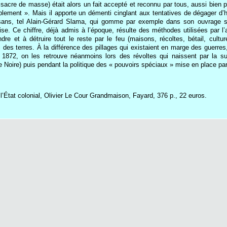
cre de masse) était alors un fait accepté et reconnu par tous, aussi bien pa
lement ». Mais il apporte un démenti cinglant aux tentatives de dégager d’hyp
isans, tel Alain-Gérard Slama, qui gomme par exemple dans son ouvrage su
e. Ce chiffre, déjà admis à l’époque, résulte des méthodes utilisées par l’
ndre et à détruire tout le reste par le feu (maisons, récoltes, bétail, cu
 des terres. À la différence des pillages qui existaient en marge des guerre
 1872, on les retrouve néanmoins lors des révoltes qui naissent par la s
e Noire) puis pendant la politique des « pouvoirs spéciaux » mise en place pa
 l’État colonial, Olivier Le Cour Grandmaison, Fayard, 376 p., 22 euros.