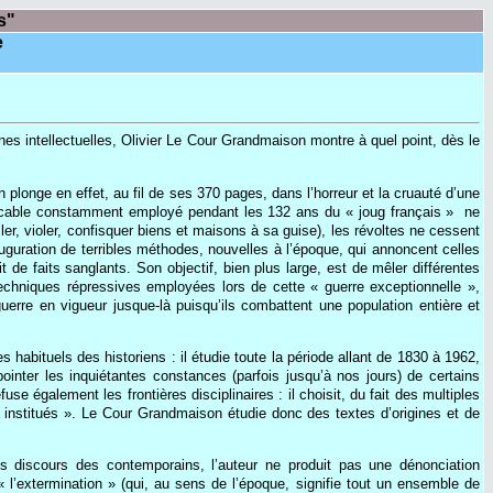
s"
e
lines intellectuelles, Olivier Le Cour Grandmaison montre à quel point, dès le
plonge en effet, au fil de ses 370 pages, dans l’horreur et la cruauté d’une
vocable constamment employé pendant les 132 ans du « joug français » ­ ne
ller, violer, confisquer biens et maisons à sa guise), les révoltes ne cessent
uguration de terribles méthodes, nouvelles à l’époque, qui annoncent celles
e faits sanglants. Son objectif, bien plus large, est de mêler différentes
techniques répressives employées lors de cette « guerre exceptionnelle »,
guerre en vigueur jusque-là puisqu’ils combattent une population entière et
s habituels des historiens : il étudie toute la période allant de 1830 à 1962,
ointer les inquiétantes constances (parfois jusqu’à nos jours) de certains
fuse également les frontières disciplinaires : il choisit, du fait des multiples
nt institués ». Le Cour Grandmaison étudie donc des textes d’origines et de
es discours des contemporains, l’auteur ne produit pas une dénonciation
« l’extermination » (qui, au sens de l’époque, signifie tout un ensemble de