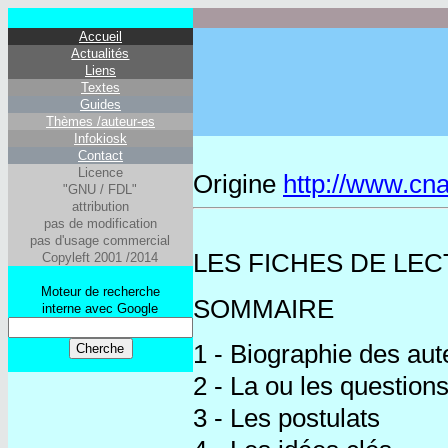
Accueil
Actualités
Liens
Textes
Guides
Thèmes /auteur-es
Infokiosk
Contact
Licence
Origine
http://www.cnam
"GNU / FDL"
attribution
pas de modification
pas d'usage commercial
LES FICHES DE LECTU
Copyleft 2001 /2014
Moteur de recherche
SOMMAIRE
interne avec Google
1 - Biographie des aut
2 - La ou les question
3 - Les postulats