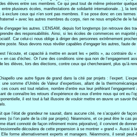
on des élèves entre ses membres. Ce qui peut tout de même présenter quelq
ntre plusieurs écoles, manifestations de solidarité internationale…), la tenta
nt à exclure ceux qui n’en sont pas membres. Il se pose donc en ces termes 
« fraternel » avec les autres membres du corps, rien ne nous empêche de le fa
le d’engager les autres. L’ENSAM, depuis fort longtemps (on retrouve des tra
ut prendre des responsabilités. Ainsi, si les écoles de commerces en majorit
sociatif. Car celui-ci nous oblige à diriger des personnes extrêmement proc
otre poste. Nous devons nous révéler capables d’engager les autres, faute de 
est l’écoute, et capacité à mettre en avant les « petits », au contraire du « 
ts » en cas d’échec. Or l’une des conditions sine qua non de l’engagement as
de les élèves, lors des élections, contre ceux qui chercheraient, plus qu’à re
iapello une autre figure de grand dans la cité par projets : l’expert. L’
 une somme d’Unités de Valeur d’expertises, allant de la thermomécanique
ces cours est tout relative, nombre d’entre eux leur préférant l’engagement a
essant de connaître les retours d’expérience de ceux d’entre nous qui ont eu l’
onentielle, il est tout à fait illusoire de vouloir mettre en œuvre un savoir t
els.
fait que l’état de grandeur ne saurait, dans aucune cité, ne s’acquérir de f
es (si l’on parle de la cité par projets). Néanmoins, et ce peut être le cas 
rme étant connoté de façon infiniment moins péjorative), il convient de donner
rofessionnelle découlera de cette propension à se montrer « grand ». Aussi à l
e. Elle forme alternativement experts et managers. Néanmoins, il serait peut-ê