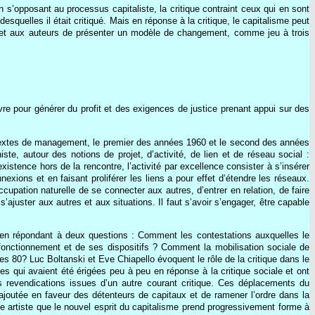
En s’opposant au processus capitaliste, la critique contraint ceux qui en sont
squelles il était critiqué. Mais en réponse à la critique, le capitalisme peut
rmet aux auteurs de présenter un modèle de changement, comme jeu à trois
vre pour générer du profit et des exigences de justice prenant appui sur des
 textes de management, le premier des années 1960 et le second des années
ste, autour des notions de projet, d’activité, de lien et de réseau social :
existence hors de la rencontre, l’activité par excellence consister à s’insérer
xions et en faisant proliférer les liens a pour effet d’étendre les réseaux.
cupation naturelle de se connecter aux autres, d’entrer en relation, de faire
’ajuster aux autres et aux situations. Il faut s’avoir s’engager, être capable
e en répondant à deux questions : Comment les contestations auxquelles le
fonctionnement et de ses dispositifs ? Comment la mobilisation sociale de
s 80? Luc Boltanski et Eve Chiapello évoquent le rôle de la critique dans le
s qui avaient été érigées peu à peu en réponse à la critique sociale et ont
s revendications issues d’un autre courant critique. Ces déplacements du
ajoutée en faveur des détenteurs de capitaux et de ramener l’ordre dans la
que artiste que le nouvel esprit du capitalisme prend progressivement forme à