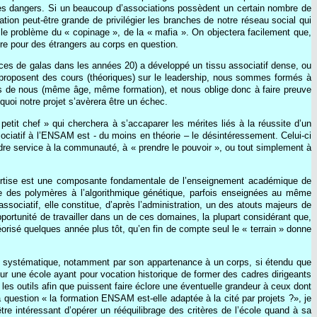
ues dangers. Si un beaucoup d’associations possèdent un certain nombre de
tion peut-être grande de privilégier les branches de notre réseau social qui
le problème du « copinage », de la « mafia ». On objectera facilement que,
ire pour des étrangers au corps en question.
ces de galas dans les années 20) a développé un tissu associatif dense, ou
é proposent des cours (théoriques) sur le leadership, nous sommes formés à
hes de nous (même âge, même formation), et nous oblige donc à faire preuve
quoi notre projet s’avèrera être un échec.
petit chef » qui cherchera à s’accaparer les mérites liés à la réussite d’un
sociatif à l’ENSAM est - du moins en théorie – le désintéressement. Celui-ci
ndre service à la communauté, à « prendre le pouvoir », ou tout simplement à
expertise est une composante fondamentale de l’enseignement académique de
 des polymères à l’algorithmique génétique, parfois enseignées au même
ssociatif, elle constitue, d’après l’administration, un des atouts majeurs de
opportunité de travailler dans un de ces domaines, la plupart considérant que,
héorisé quelques année plus tôt, qu’en fin de compte seul le « terrain » donne
açon systématique, notamment par son appartenance à un corps, si étendu que
pour une école ayant pour vocation historique de former des cadres dirigeants
 les outils afin que puissent faire éclore une éventuelle grandeur à ceux dont
a question « la formation ENSAM est-elle adaptée à la cité par projets ?», je
tre intéressant d’opérer un rééquilibrage des critères de l’école quand à sa