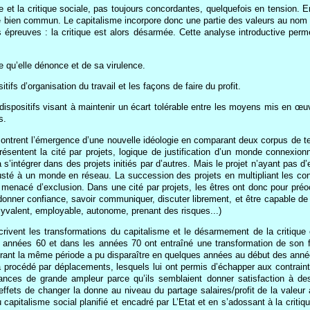
ste et la critique sociale, pas toujours concordantes, quelquefois en tension. 
 de bien commun. Le capitalisme incorpore donc une partie des valeurs au nom de
s épreuves : la critique est alors désarmée. Cette analyse introductive pe
e qu’elle dénonce et de sa virulence.
tifs d’organisation du travail et les façons de faire du profit.
s dispositifs visant à maintenir un écart tolérable entre les moyens mis en œu
s.
montrent l’émergence d’une nouvelle idéologie en comparant deux corpus de
ésentent la cité par projets, logique de justification d’un monde connexionni
à s’intégrer dans des projets initiés par d’autres. Mais le projet n’ayant pas d’
sté à un monde en réseau. La succession des projets en multipliant les conne
 menacé d’exclusion. Dans une cité par projets, les êtres ont donc pour préoc
 donner confiance, savoir communiquer, discuter librement, et être capable de s
olyvalent, employable, autonome, prenant des risques...)
crivent les transformations du capitalisme et le désarmement de la critiqu
es années 60 et dans les années 70 ont entraîné une transformation de son 
durant la même période a pu disparaître en quelques années au début des année
 procédé par déplacements, lesquels lui ont permis d’échapper aux contrainte
tances de grande ampleur parce qu’ils semblaient donner satisfaction à de
ffets de changer la donne au niveau du partage salaires/profit de la valeur 
 capitalisme social planifié et encadré par L’Etat et en s’adossant à la criti