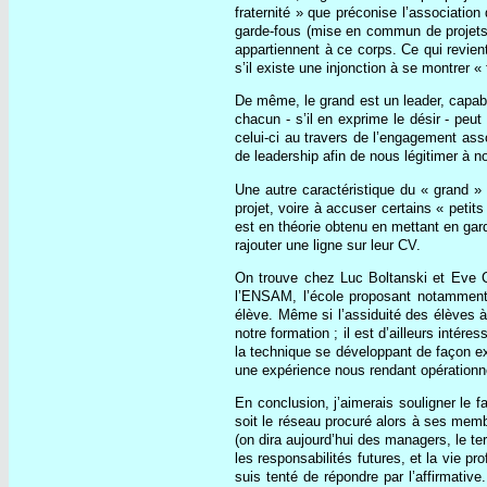
fraternité » que préconise l’associati
garde-fous (mise en commun de projets e
appartiennent à ce corps. Ce qui revie
s’il existe une injonction à se montrer 
De même, le grand est un leader, capab
chacun - s’il en exprime le désir - pe
celui-ci au travers de l’engagement as
de leadership afin de nous légitimer à n
Une autre caractéristique du « grand » 
projet, voire à accuser certains « peti
est en théorie obtenu en mettant en gar
rajouter une ligne sur leur CV.
On trouve chez Luc Boltanski et Eve Ch
l’ENSAM, l’école proposant notamment
élève. Même si l’assiduité des élèves à 
notre formation ; il est d’ailleurs intér
la technique se développant de façon exp
une expérience nous rendant opérationn
En conclusion, j’aimerais souligner le 
soit le réseau procuré alors à ses membr
(on dira aujourd’hui des managers, le te
les responsabilités futures, et la vie p
suis tenté de répondre par l’affirmativ