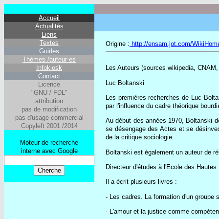
Accueil
Actualités
Liens
Textes
Origine :
http://ensam.jot.com/WikiHom
Guides
Thèmes /auteur-es
Infokiosk
Les Auteurs (sources wikipedia, CNAM
Contact
Luc Boltanski
Licence
"GNU / FDL"
Les premières recherches de Luc Bolta
attribution
par l'influence du cadre théorique bourd
pas de modification
pas d'usage commercial
Au début des années 1970, Boltanski dev
Copyleft 2001 /2014
se désengage des Actes et se désinvest
de la critique sociologie.
Moteur de recherche
interne avec Google
Boltanski est également un auteur de ré
Directeur d'études à l'Ecole des Hautes
Il a écrit plusieurs livres :
- Les cadres. La formation d'un groupe s
- L'amour et la justice comme compéten