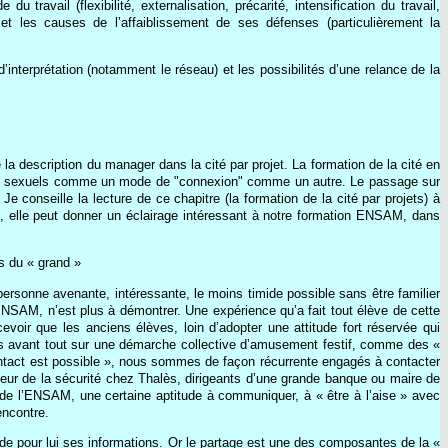
travail (flexibilité, externalisation, précarité, intensification du travail,
et les causes de l’affaiblissement de ses défenses (particulièrement la
’interprétation (notamment le réseau) et les possibilités d’une relance de la
 la description du manager dans la cité par projet. La formation de la cité en
pports sexuels comme un mode de "connexion" comme un autre. Le passage sur
e conseille la lecture de ce chapitre (la formation de la cité par projets) à
i, elle peut donner un éclairage intéressant à notre formation ENSAM, dans
ts du « grand »
 personne avenante, intéressante, le moins timide possible sans être familier
l’ENSAM, n’est plus à démontrer. Une expérience qu’a fait tout élève de cette
voir que les anciens élèves, loin d’adopter une attitude fort réservée qui
nts avant tout sur une démarche collective d’amusement festif, comme des «
ntact est possible », nous sommes de façon récurrente engagés à contacter
teur de la sécurité chez Thalès, dirigeants d’une grande banque ou maire de
re de l’ENSAM, une certaine aptitude à communiquer, à « être à l’aise » avec
encontre.
rde pour lui ses informations. Or le partage est une des composantes de la «