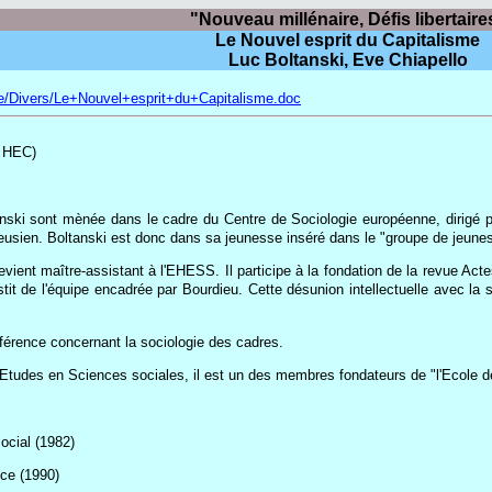
"Nouveau millénaire, Défis libertaire
Le Nouvel esprit du Capitalisme
Luc Boltanski, Eve Chiapello
e/Divers/Le+Nouvel+esprit+du+Capitalisme.doc
, HEC)
nski sont mènée dans le cadre du Centre de Sociologie européenne, dirigé p
ieusien. Boltanski est donc dans sa jeunesse inséré dans le "groupe de jeunes
ient maître-assistant à l'EHESS. Il participe à la fondation de la revue Act
it de l'équipe encadrée par Bourdieu. Cette désunion intellectuelle avec l
férence concernant la sociologie des cadres.
 Etudes en Sciences sociales, il est un des membres fondateurs de "l'Ecole 
ocial (1982)
ce (1990)