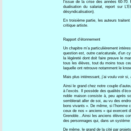
l’issue de la crise des années 60-70. Po
dualisation du salariat, report sur L
désyndicalisation).
En troisième partie, les auteurs traiten
critique artiste.
Rapport d’étonnement
Un chapitre m’a particulièrement intéres
question est, outre caricaturale, d’un
la légèreté dont doit faire preuve le ma
tous les élèves, tout du moins tous ce
laquelle ont retrouve notamment le kn
Mais plus intéressant, j’ai voulu voir si
Ainsi le grand chez notre couple d’auteu
à l’excès. Il possède des qualités d’éco
noble maison consiste à, peu après son
semblerait aller de soi, au vu des end
bons vivants ». De même, si l’homme co
ceux de nos « anciens » qui exercent da
Grenoble…Ainsi les anciens élèves compt
des personnages qui, dans un système tra
De même, le grand de la cité par projet