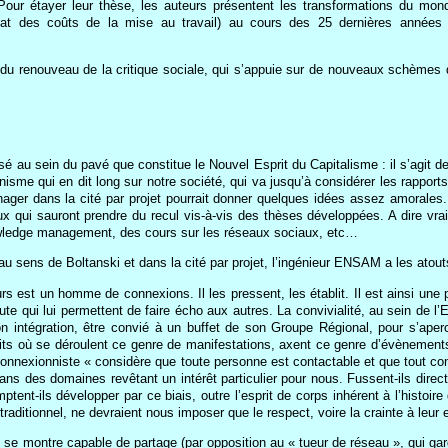
ur étayer leur thèse, les auteurs présentent les transformations du monde du 
’Etat des coûts de la mise au travail) au cours des 25 dernières années 
t du renouveau de la critique sociale, qui s’appuie sur de nouveaux schèmes d
sé au sein du pavé que constitue le Nouvel Esprit du Capitalisme : il s’agit de
 cynisme qui en dit long sur notre société, qui va jusqu’à considérer les ra
nager dans la cité par projet pourrait donner quelques idées assez amorales. J
ux qui sauront prendre du recul vis-à-vis des thèses développées. A dire vra
owledge management, des cours sur les réseaux sociaux, etc…
, au sens de Boltanski et dans la cité par projet, l’ingénieur ENSAM a les atou
rs est un homme de connexions. Il les pressent, les établit. Il est ainsi une
ute qui lui permettent de faire écho aux autres. La convivialité, au sein de 
 intégration, être convié à un buffet de son Groupe Régional, pour s’aperce
roits où se déroulent ce genre de manifestations, axent ce genre d’évèneme
nnexionniste « considère que toute personne est contactable et que tout co
ns des domaines revêtant un intérêt particulier pour nous. Fussent-ils direc
ent-ils développer par ce biais, outre l’esprit de corps inhérent à l’histoi
ditionnel, ne devraient nous imposer que le respect, voire la crainte à leur 
s se montre capable de partage (par opposition au « tueur de réseau », qui ga