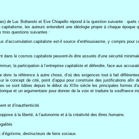
pais) de Luc Boltanski et Eve Chiapello répond à la question suivante : quel
u capitalisme, les auteurs entendent une idéologie propre à chaque époque qu
s trois questions suivantes :
s d’accumulation capitaliste est-il source d’enthousiasme, y compris pour ce
t dans le cosmos capitaliste peuvent-ils être assurés d’une sécurité minimale
mun, la participation à l’entreprise capitaliste et défendre, face aux accusati
se donc la référence à autre chose, d’où des exigences tout à fait différent
ur le concept de cité, point d’appui pour construire des justifications afin 
lles se sont bâties depuis le début du XIXe siècle les principales formes d’a
éorique et un argumentaire pour donner de la voix et traduire la souffrance 
nt et d’inauthenticité
oppose à la liberté, à l’autonomie et à la créativité des êtres humains.
galités
 d’égoïsme, destructeurs de liens sociaux.