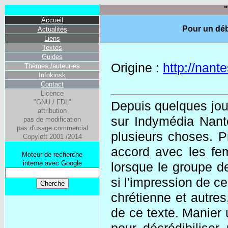
"
Accueil
Pour un déb
Actualités
Liens
Textes
Guides
Origine :
http://nant
Thèmes /auteur-es
Infokiosk
Contact
Licence
"GNU / FDL"
Depuis quelques jour
attribution
sur Indymédia Nantes
pas de modification
pas d'usage commercial
plusieurs choses. P
Copyleft 2001 /2014
accord avec les fem
Moteur de recherche
interne avec Google
lorsque le groupe d
si l'impression de c
chrétienne et autres,
de ce texte. Manier 