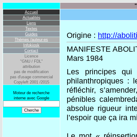
"
Accueil
Actualités
Liens
Textes
Origine :
http://aboli
Guides
Thèmes /auteur-es
Infokiosk
MANIFESTE ABOLI
Contact
Licence
Mars 1984
"GNU / FDL"
attribution
Les principes qui 
pas de modification
pas d'usage commercial
philanthropiques : l
Copyleft 2001 /2015
réfléchir, s’amende
Moteur de recherche
pénibles calembreda
interne avec Google
absolue rigueur int
l’espoir que ça ira mi
Le mot « réinsertio