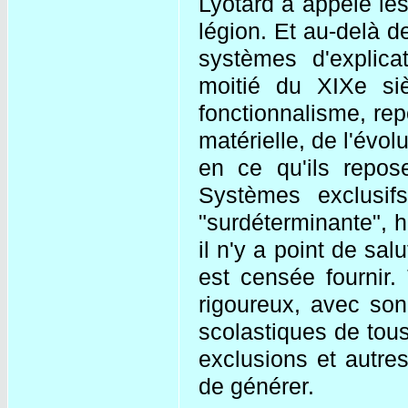
Lyotard a appelé les
légion. Et au-delà d
systèmes d'explic
moitié du XIXe siè
fonctionnalisme, repo
matérielle, de l'év
en ce qu'ils repos
Systèmes exclusif
"surdéterminante", 
il n'y a point de sal
est censée fournir.
rigoureux, avec so
scolastiques de tous 
exclusions et autr
de générer.