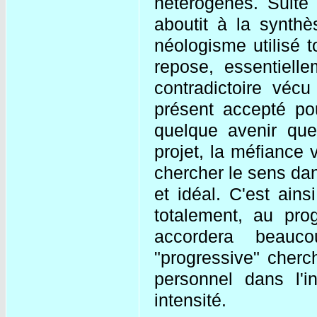
hétérogènes. Suite
aboutit à la synthè
néologisme utilisé 
repose, essentiellem
contradictoire véc
présent accepté pou
quelque avenir que 
projet, la méfiance v
chercher le sens dan
et idéal. C'est ain
totalement, au prog
accordera beauc
"progressive" cherc
personnel dans l'i
intensité.