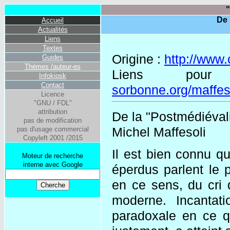
"
De 
Accueil
Actualités
Liens
Textes
Origine :
http://www
Guides
Thèmes /auteur-es
Liens pour 
Infokiosk
Contact
sorbonne.org/maffeso
Licence
"GNU / FDL"
attribution
De la "Postmédiévali
pas de modification
Michel Maffesoli
pas d'usage commercial
Copyleft 2001 /2015
Il est bien connu qu
Moteur de recherche
interne avec Google
éperdus parlent le 
en ce sens, du cri 
moderne. Incantat
paradoxale en ce q