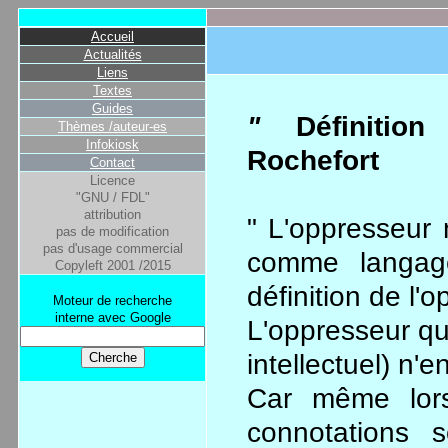
Accueil
Actualités
Liens
Textes
Guides
"
Définitio
Thèmes /auteur-es
Infokiosk
Rochefort
Contact
Licence
"GNU / FDL"
attribution
" L'oppresseur
pas de modification
pas d'usage commercial
comme langag
Copyleft 2001 /2015
définition de l'op
Moteur de recherche
interne avec Google
L'oppresseur qui 
intellectuel) n'
Car même lor
connotations s