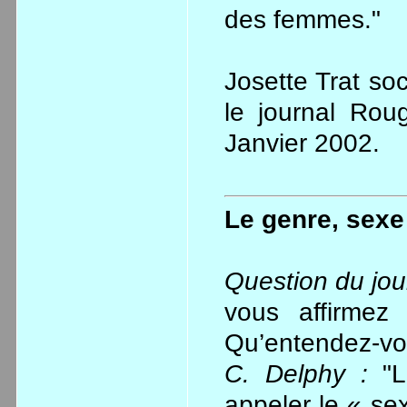
des femmes."
Josette Trat soc
le journal Rou
Janvier 2002.
Le genre, sexe
Question du jo
vous affirmez
Qu’entendez-vou
C. Delphy :
"Le
appeler le « sex