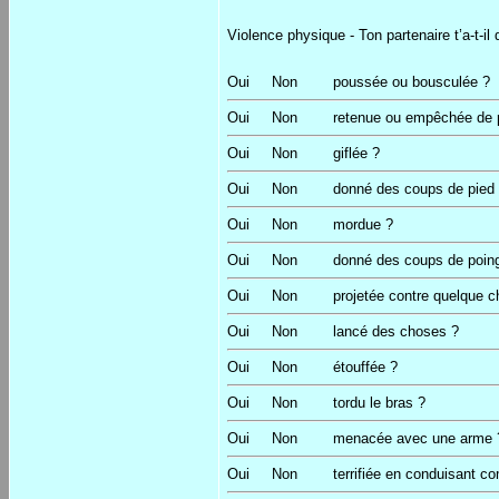
Violence physique - Ton partenaire t’a-t-il 
Oui
Non
poussée ou bousculée ?
Oui
Non
retenue ou empêchée de p
Oui
Non
giflée ?
Oui
Non
donné des coups de pied
Oui
Non
mordue ?
Oui
Non
donné des coups de poin
Oui
Non
projetée contre quelque 
Oui
Non
lancé des choses ?
Oui
Non
étouffée ?
Oui
Non
tordu le bras ?
Oui
Non
menacée avec une arme 
Oui
Non
terrifiée en conduisant c