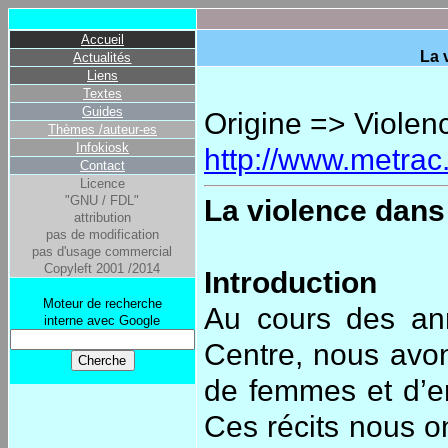
Accueil
La 
Actualités
Liens
Textes
Guides
Origine => Violen
Thèmes /auteur-es
Infokiosk
http://www.metrac
Contact
Licence
"GNU / FDL"
La violence dans
attribution
pas de modification
pas d'usage commercial
Copyleft 2001 /2014
Introduction
Moteur de recherche
Au cours des ann
interne avec Google
Centre, nous avon
de femmes et d’en
Ces récits nous on