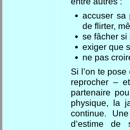
entre autres :
accuser sa 
de flirter, m
se fâcher si
exiger que sa
ne pas croir
Si l’on te pose
reprocher – e
partenaire pou
physique, la j
continue. Un
d’estime de 