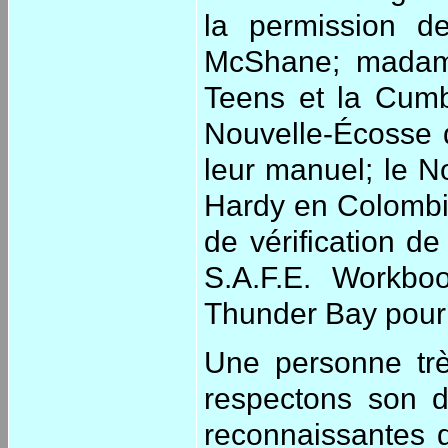
la permission d
McShane; madame
Teens et la Cumb
Nouvelle-Écosse 
leur manuel; le N
Hardy en Colombie
de vérification d
S.A.F.E. Workbo
Thunder Bay pour 
Une personne trè
respectons son d
reconnaissantes d’