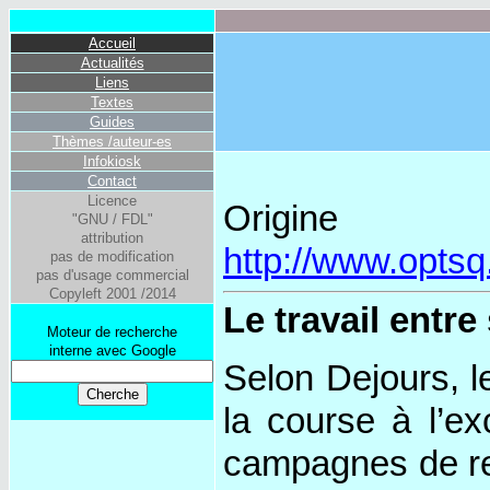
Accueil
Actualités
Liens
Textes
Guides
Thèmes /auteur-es
Infokiosk
Contact
Licence
O
"GNU / FDL"
attribution
http://www.optsq
pas de modification
pas d'usage commercial
Copyleft 2001 /2014
Le travail entre
Moteur de recherche
interne avec Google
Selon Dejours, le
la course à l’ex
campagnes de res