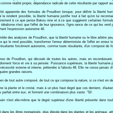
 comme réalité propre; dépendance radicale de cette résultante par rapport aux
té apparente des formules de Proudhon lorsque, pour définir la liberté humain
la rendent possible, la liberté humaine justifie tout à fait qu'on lui reconn
trairement à ce que pense Bakou nine et à ce que suggèrent certaines formules
eur idéalisme n'est que l'effet de leur ignorance, l'igno rance de ce qui les r
ourtant l'expression autonome 46.
emble des analyses de Proudhon, que la liberté humaine ou le libre arbitre p
e ce qui le rend possible, transformer l'erreur déterministe de l'effet en erre
 résultante forcément autonome, comme toute résultante, d'un composé de forc
onse de Proudhon, qui découle de toutes les autres, mais en reconduisant, e
donnent force et vie à sa pensée. Puissance supérieure, la liberté humaine pe
e nécessité externe et interne, prétendre à l'absolu 48. Elle ne cesse jamais d
quatre grandes raisons.
en de tout autre composé, de tout ce qui compose la nature, si ce n'est en d
 la plante et le cristal, mais à un plus haut degré que ces derniers; d'auta
 parfait entre eux, et forment une combinaison plus vaste. "50
in n'est elle-même que le degré supérieur d'une liberté présente dans tout 
:
gré dans les êtres inorganisés, plus élevée dans les plantes et les animaux, at