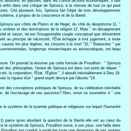
es allusions, en passant, dans les Contra dictions économiques, il faut
e enfin dans une critique de Spinoza; à la mesure de tout ce qui peut
tes. Cité plusieurs fois, Spinoza fait l'objet de trois développements
huitième, à propos de la conscience et de la liberté.
e Spinoza aux côtés de Platon et de Hegel, du côté du despotisme 11. "
es ombres et des dominations de la religion 12. Mais " en désapprenant
sité et raison, tel est l'insupportable couple conceptuel que réinventent
béit au principe de nécessité, l'État échappe à tout jugement, à toute
les causes les plus légères, les citoyens à la mort "15. " Balancées " par
gouvernementales, longtemps monarchiques ou aristocratiques, ont beau
eure. On pourrait la résumer par cette formule de Proudhon : " Spinoza
art des philosophes, l'erreur de Spinoza est dans son point de départ. "
ité, la corporation, l'État, l'Église ", il aboutit inévitablement à Dieu 18.
s la rigueur d'un " grand esprit dévoyé par l'absolu "19.
t des conceptions politiques de Spinoza, de sa célébration inévitable
tude, de l'esclavage de ses passions? Rien, sinon se soumettre à " une
re le système de la tyrannie politique et religieuse sur lequel l'humanité
 1) parce qu'en abordant la question de la liberté elle est au cœur du
ans le système de Spinoza, Proudhon ouvre, à ses yeux, une faille dans
Proudhon est conduit à expliciter toute une dimension de ses propres