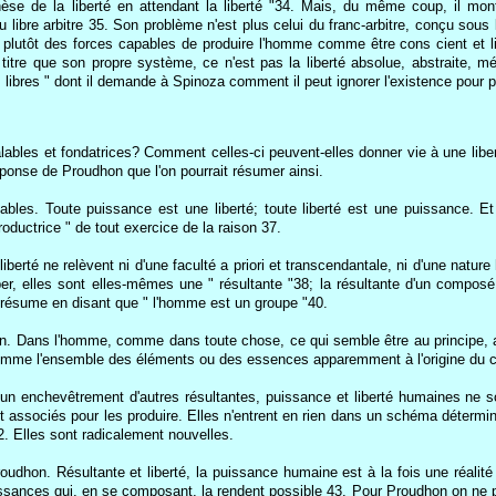
hèse de la liberté en attendant la liberté "34. Mais, du même coup, il m
u libre arbitre 35. Son problème n'est plus celui du franc-arbitre, conçu sous 
ou plutôt des forces capables de produire l'homme comme être cons cient et
itre que son propre système, ce n'est pas la liberté absolue, abstraite, 
 libres " dont il demande à Spinoza comment il peut ignorer l'existence pour p
les et fondatrices? Comment celles-ci peuvent-elles donner vie à une libert
réponse de Proudhon que l'on pourrait résumer ainsi.
iables. Toute puissance est une liberté; toute liberté est une puissance. Et 
roductrice " de tout exercice de la raison 37.
 liberté ne relèvent ni d'une faculté a priori et transcendantale, ni d'une nat
er, elles sont elles-mêmes une " résultante "38; la résultante d'un compos
 résume en disant que " l'homme est un groupe "40.
en. Dans l'homme, comme dans toute chose, ce qui semble être au principe, 
comme l'ensemble des éléments ou des essences apparemment à l'origine du co
un enchevêtrement d'autres résultantes, puissance et liberté humaines ne s
 associés pour les produire. Elles n'entrent en rien dans un schéma déterminist
2. Elles sont radicalement nouvelles.
oudhon. Résultante et liberté, la puissance humaine est à la fois une réalité
issances qui, en se composant, la rendent possible 43. Pour Proudhon on ne pe