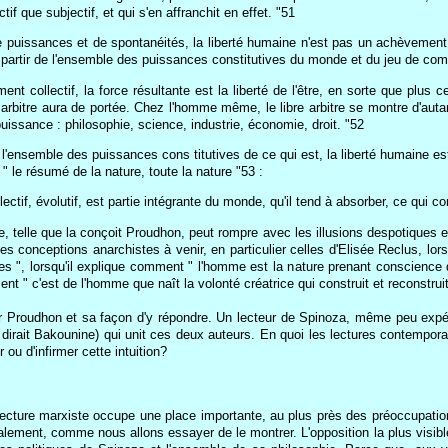
ctif que subjectif, et qui s'en affranchit en effet. "51
 puissances et de spontanéités, la liberté humaine n'est pas un achèvement. C
à partir de l'ensemble des puissances constitutives du monde et du jeu de comp
ment collectif, la force résultante est la liberté de l'être, en sorte que plus
re arbitre aura de portée. Chez l'homme même, le libre arbitre se montre d'auta
ssance : philosophie, science, industrie, économie, droit. "52
l'ensemble des puissances cons titutives de ce qui est, la liberté humaine est à
 " le résumé de la nature, toute la nature "53 :
ectif, évolutif, est partie intégrante du monde, qu'il tend à absorber, ce qui cons
, telle que la conçoit Proudhon, peut rompre avec les illusions despotiques et
s conceptions anarchistes à venir, en particulier celles d'Elisée Reclus, lorsq
ues ", lorsqu'il explique comment " l'homme est la nature prenant conscience
 " c'est de l'homme que naît la volonté créatrice qui construit et reconstrui
 Proudhon et sa façon d'y répondre. Un lecteur de Spinoza, même peu expér
e dirait Bakounine) qui unit ces deux auteurs. En quoi les lectures contempora
 ou d'infirmer cette intuition?
a lecture marxiste occupe une place importante, au plus près des préoccupatio
alement, comme nous allons essayer de le montrer. L'opposition la plus visible