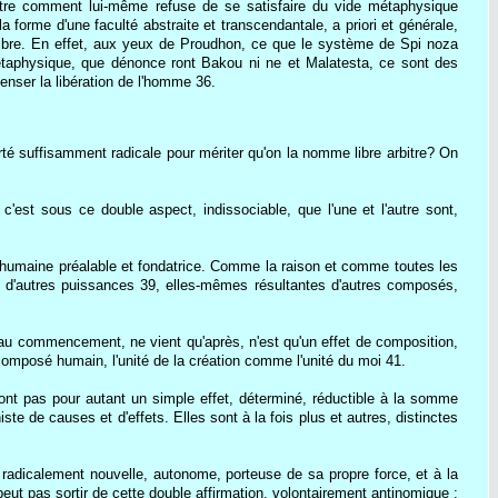
ontre comment lui-même refuse de se satisfaire du vide métaphysique
la forme d'une faculté abstraite et transcendantale, a priori et générale,
 libre. En effet, aux yeux de Proudhon, ce que le système de Spi noza
métaphysique, que dénonce ront Bakou ni ne et Malatesta, ce sont des
enser la libération de l'homme 36.
é suffisamment radicale pour mériter qu'on la nomme libre arbitre? On
c'est sous ce double aspect, indissociable, que l'une et l'autre sont,
ure humaine préalable et fondatrice. Comme la raison et comme toutes les
é d'autres puissances 39, elles-mêmes résultantes d'autres composés,
au commencement, ne vient qu'après, n'est qu'un effet de composition,
mposé humain, l'unité de la création comme l'unité du moi 41.
ont pas pour autant un simple effet, déterminé, réductible à la somme
e de causes et d'effets. Elles sont à la fois plus et autres, distinctes
 radicalement nouvelle, autonome, porteuse de sa propre force, et à la
ut pas sortir de cette double affirmation, volontairement antinomique :