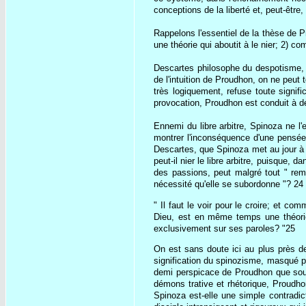
conceptions de la liberté et, peut-être
Rappelons l'essentiel de la thèse de P
une théorie qui aboutit à le nier; 2) 
Descartes philosophe du despotisme, Sp
de l'intuition de Proudhon, on ne peut
très logiquement, refuse toute signif
provocation, Proudhon est conduit à d
Ennemi du libre arbitre, Spinoza ne l
montrer l'inconséquence d'une pensée 
Descartes, que Spinoza met au jour à 
peut-il nier le libre arbitre, puisque,
des passions, peut malgré tout " remon
nécessité qu'elle se subordonne "? 24
" Il faut le voir pour le croire; et c
Dieu, est en même temps une théorie d
exclusivement sur ses paroles? "25
On est sans doute ici au plus près de 
signification du spinozisme, masqué pa
demi perspicace de Proudhon que sous 
démons trative et rhétorique, Proudhon 
Spinoza est-elle une simple contradic