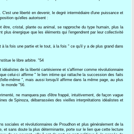
'est une liberté en devenir, le degré intermédiaire d'une puissance et
osition qu'elles autorisent :
 cet être, cristal, plante ou animal, se rapproche du type humain, plus la
nt plus énergique que les éléments qui l'engendrent par leur collectivité
 la fois une partie et le tout, à la fois " ce qu'il y a de plus grand dans
titue le libre arbitre. "54
 idéalistes de la liberté cartésienne et s'affirmer comme révolutionnaire
ue celui-ci affirme " le lien intime qui rattache la succession des faits
 d'elle-même ", mais aussi lorsqu'il affirme dans la même page, au plus
t le monde "56.
imenté, ne manquera pas d'être frappé, intuitivement, de façon vague
ines de Spinoza, débarrassées des vieilles interprétations idéalistes et
ns sociales et révolutionnaires de Proudhon et plus généralement de la
, et sans doute la plus déterminante, porte sur le lien que cette lecture