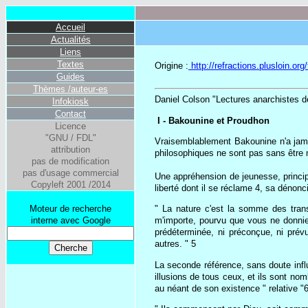
Accueil
Actualités
Liens
Textes
Origine :
http://refractions.plusloin.or
Guides
Thèmes /auteur-es
Daniel Colson "Lectures anarchistes 
Infokiosk
Contact
I - Bakounine et Proudhon
Licence
"GNU / FDL"
Vraisemblablement Bakounine n'a jamais
attribution
philosophiques ne sont pas sans être 
pas de modification
pas d'usage commercial
Une appréhension de jeunesse, princip
Copyleft 2001 /2014
liberté dont il se réclame 4, sa dénonc
Moteur de recherche
" La nature c'est la somme des trans
interne avec Google
m'importe, pourvu que vous ne donniez
prédéterminée, ni préconçue, ni prévu
autres. " 5
La seconde référence, sans doute infl
illusions de tous ceux, et ils sont no
au néant de son existence " relative "6