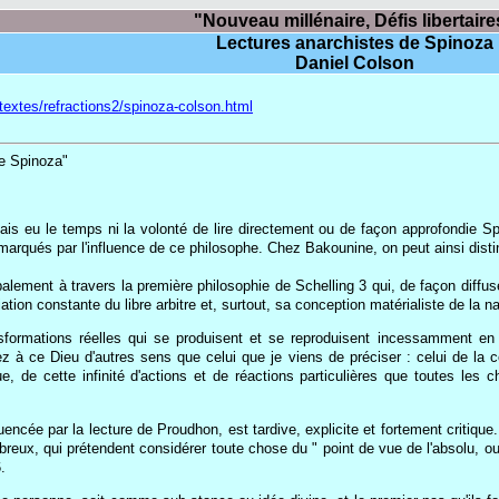
"Nouveau millénaire, Défis libertaire
Lectures anarchistes de Spinoza
Daniel Colson
g/textes/refractions2/spinoza-colson.html
de Spinoza"
 eu le temps ni la volonté de lire directement ou de façon approfondie Spino
marqués par l'influence de ce philosophe. Chez Bakounine, on peut ainsi dis
alement à travers la première philosophie de Schelling 3 qui, de façon diffu
iation constante du libre arbitre et, surtout, sa conception matérialiste de la 
formations réelles qui se produisent et se reproduisent incessamment en s
 à ce Dieu d'autres sens que celui que je viens de préciser : celui de la co
e, de cette infinité d'actions et de réactions particulières que toutes le
uencée par la lecture de Proudhon, est tardive, explicite et fortement criti
mbreux, qui prétendent considérer toute chose du " point de vue de l'absolu, 
.