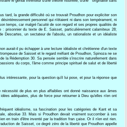
raire le génial inventeur d'une théorie nouvelle, d'une " originalité sans
tard, la grande difficulté où se trouvait Proudhon pour expliciter son
te de désintéressement personnel qui n'étaient ni dans son tempérament, ni
de son temps, car malgré l'acuité de son regard et ses propres qualités de
e : prisonnier du texte de E. Saisset, particulièrement calamiteux 28;
e Descartes, un sectateur de l'absolu, un rationaliste et un idéaliste
aurait-il pu échapper à une lecture idéaliste et chrétienne d'un texte
ume trompeuse de Saisset et le regard méfiant de Proudhon, Spinoza ne se
t de la Rédemption 30. Sa pensée semble s'inscrire naturellement dans
passions du corps, l'âme comme principe spirituel de salut et de liberté
us intéressante, pour la question qu'il lui pose, et pour la réponse que
e nécessité de plus en plus affaiblies ont donné naissance aux âmes
dées adéquates, plus de force pour retourner à Dieu qu'elles n'en ont
fréquent idéalisme, sa fascination pour les catégories de Kant et sa
antale, absolue 33. Mais si Proudhon devait vraiment succomber à ses
en train d'être inventé par la tradition fran çaise. Or il n'en est rien.
 traduction de Saisset, ce degré zéro de la liberté que Proudhon appelle