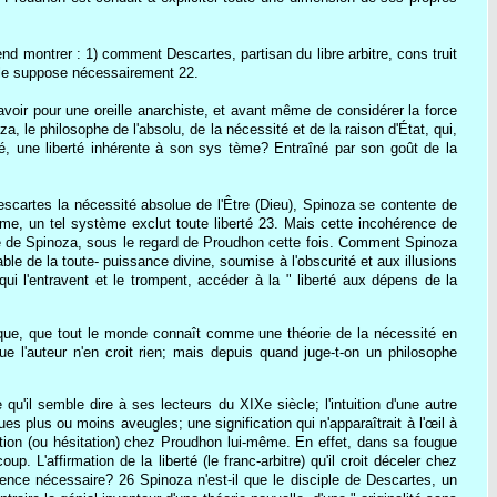
d montrer : 1) comment Descartes, partisan du libre arbitre, cons truit
ui le suppose nécessairement 22.
avoir pour une oreille anarchiste, et avant même de considérer la force
 le philosophe de l'absolu, de la nécessité et de la raison d'État, qui,
rté, une liberté inhérente à son sys tème? Entraîné par son goût de la
escartes la nécessité absolue de l'Être (Dieu), Spinoza se contente de
ême, un tel système exclut toute liberté 23. Mais cette incohérence de
ie de Spinoza, sous le regard de Proudhon cette fois. Comment Spinoza
able de la toute- puissance divine, soumise à l'obscurité et aux illusions
qui l'entravent et le trompent, accéder à la " liberté aux dépens de la
Éthique, que tout le monde connaît comme une théorie de la nécessité en
e l'auteur n'en croit rien; mais depuis quand juge-t-on un philosophe
qu'il semble dire à ses lecteurs du XIXe siècle; l'intuition d'une autre
s plus ou moins aveugles; une signification qui n'apparaîtrait à l'œil à
tion (ou hésitation) chez Proudhon lui-même. En effet, dans sa fougue
. L'affirmation de la liberté (le franc-arbitre) qu'il croit déceler chez
ence nécessaire? 26 Spinoza n'est-il que le disciple de Descartes, un