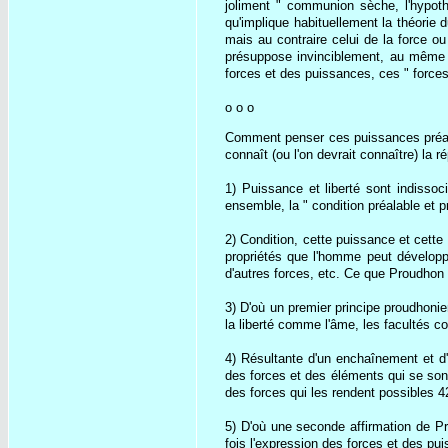
joliment " communion sèche, l'hypot
qu'implique habituellement la théorie d
mais au contraire celui de la force 
présuppose invinciblement, au même t
forces et des puissances, ces " forces
o o o
Comment penser ces puissances préalab
connaît (ou l'on devrait connaître) la 
1) Puissance et liberté sont indissoc
ensemble, la " condition préalable et p
2) Condition, cette puissance et cette
propriétés que l'homme peut développ
d'autres forces, etc. Ce que Proudhon
3) D'où un premier principe proudhoni
la liberté comme l'âme, les facultés 
4) Résultante d'un enchaînement et d'
des forces et des éléments qui se sont
des forces qui les rendent possibles 4
5) D'où une seconde affirmation de Pr
fois l'expression des forces et des pu