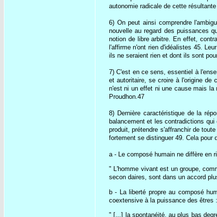
autonomie radicale de cette résultante
6) On peut ainsi comprendre l'ambiguï
nouvelle au regard des puissances qui 
notion de libre arbitre. En effet, con
l'affirme n'ont rien d'idéalistes 45. L
ils ne seraient rien et dont ils sont p
7) C'est en ce sens, essentiel à l'ens
et autoritaire, se croire à l'origine d
n'est ni un effet ni une cause mais la
Proudhon.47
8) Dernière caractéristique de la rép
balancement et les contradictions qui 
produit, prétendre s'affranchir de tout
fortement se distinguer 49. Cela pour 
a - Le composé humain ne diffère en ri
" L'homme vivant est un groupe, comme
secon daires, sont dans un accord plus
b - La liberté propre au composé huma
coextensive à la puissance des êtres 
" [...] la spontanéité, au plus bas de