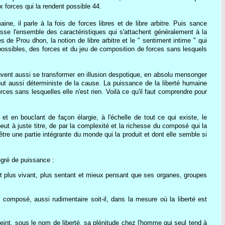
 forces qui la rendent possible 44.
e, il parle à la fois de forces libres et de libre arbitre. Puis sance
aisse l'ensemble des caractéristiques qui s'attachent généralement à la
 de Prou dhon, la notion de libre arbitre et le " sentiment intime " qui
end possibles, des forces et du jeu de composition de forces sans lesquels
euvent aussi se transformer en illusion despotique, en absolu mensonger
ur tout aussi déterministe de la cause. La puissance de la liberté humaine
es sans lesquelles elle n'est rien. Voilà ce qu'il faut comprendre pour
t en bouclant de façon élargie, à l'échelle de tout ce qui existe, le
ut à juste titre, de par la complexité et la richesse du composé qui la
'être une partie intégrante du monde qui la produit et dont elle semble si
egré de puissance :
nt plus vivant, plus sentant et mieux pensant que ses organes, groupes
composé, aussi rudimentaire soit-il, dans la mesure où la liberté est
teint, sous le nom de liberté, sa plénitude chez l'homme qui seul tend à