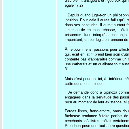
disciple intransigeant et rigoureux qui
égale "? 27
" Depuis quand juge-t-on un philosoph
intuition. Pour cela il aurait fallu qu
dans ses habitudes. Il aurait surtout f
limier ou de chien de chasse, il étai
prisonnier d'une interprétation franç
impénitent, un pur logicien, ennemi d
Âme pour mens, passions pour affectus
qui, écrit en latin, prend bien soin d
contente pas d'apparaître comme un h
une catharsis et un dualisme tout auss
31.
Mais c'est pourtant ici, à l'intérieur
cette question implique :
" Je demande donc à Spinoza comment,
engagées dans la servitude des passio
reçu au moment de leur existence, si 
Forces libres, franc-arbitre, sans d
fâcheuse tendance à faire parfois de
penchants idéalistes, c'était certainem
Proudhon pose une tout autre question 