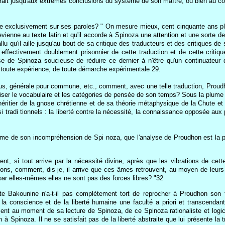
 irait jusqu'aux extrêmes conclusions du système de son maître, ou bien au cont
e exclusivement sur ses paroles? " On mesure mieux, cent cinquante ans plus 
'il revienne au texte latin et qu'il accorde à Spinoza une attention et une sor
allu qu'il aille jusqu'au bout de sa critique des traducteurs et des critiques 
t effectivement doublement prisonnier de cette traduction et de cette critiqu
aise de Spinoza soucieuse de réduire ce dernier à n'être qu'un continuateur d
e toute expérience, de toute démarche expérimentale 29.
, générale pour commune, etc., comment, avec une telle traduction, Proudhon 
'utiliser le vocabulaire et les catégories de pensée de son temps? Sous la pl
éritier de la gnose chrétienne et de sa théorie métaphysique de la Chute e
i tradi tionnels : la liberté contre la nécessité, la connaissance opposée aux 
 même de son incompréhension de Spi noza, que l'analyse de Proudhon est la pl
 si tout arrive par la nécessité divine, après que les vibrations de cett
ns, comment, dis-je, il arrive que ces âmes retrouvent, au moyen de leurs i
par elles-mêmes elles ne sont pas des forces libres? "32
oute Bakounine n'a-t-il pas complètement tort de reprocher à Proudhon son 
 la conscience et de la liberté humaine une faculté a priori et transcend
ent au moment de sa lecture de Spinoza, de ce Spinoza rationaliste et logicien 
à Spinoza. Il ne se satisfait pas de la liberté abstraite que lui présente la