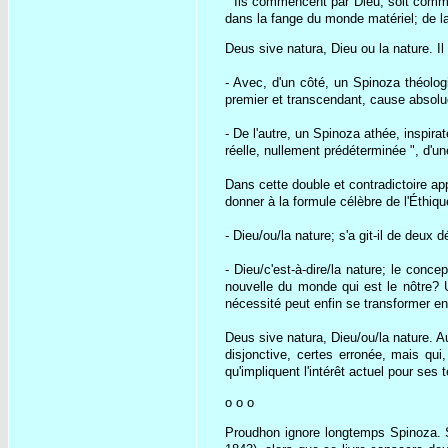
" Ils commencent par Dieu, soit comme 
dans la fange du monde matériel; de la 
Deus sive natura, Dieu ou la nature. I
- Avec, d'un côté, un Spinoza théolog
premier et transcendant, cause absolue 
- De l'autre, un Spinoza athée, inspira
réelle, nullement prédéterminée ", d'une
Dans cette double et contradictoire ap
donner à la formule célèbre de l'Éthiq
- Dieu/ou/la nature; s'a git-il de deux 
- Dieu/c'est-à-dire/la nature; le conc
nouvelle du monde qui est le nôtre? 
nécessité peut enfin se transformer en 
Deus sive natura, Dieu/ou/la nature. A
disjonctive, certes erronée, mais q
qu'impliquent l'intérêt actuel pour ses
o o o
Proudhon ignore longtemps Spinoza. Se