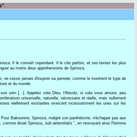
s"
za. Il le connaît cependant. Il le cite parfois, et ses textes les plus
tinguer au moins deux appréhensions de Spinoza.
se, ne cesse jamais d'inspirer sa pensée; comme le montrent le type de
nature et du monde.
on sein [...]. Appelez cela Dieu, l'Absolu, si cela vous amuse, peu
mbinaison universelle, naturelle, nécessaire et réelle, mais nullement
s choses réellement existantes exercent incessamment les unes sur les
que. Pour Bakounine, Spinoza, malgré son panthéisme, n'échappe pas aux
ou, comme disait Spinoza, sub aeternitatis ", en renvoyant ainsi l'homme