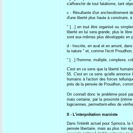
s'affranchir de tout fatalisme, tant obje
c - Résultante d'un enchevêtrement de
d'une liberté plus haute à construire, 
" [...] en tout être organisé ou simple
liberté en lui sera grande, plus le lib
sont eux-mêmes plus développés en pui
d - Inscrite, en aval et en amont, dans 
la nature " et, comme l'écrit Proudhon,
" [...] l'homme, multiple, complexe, coll
C'est en ce sens que la liberté humaine
55. C'est en ce sens qu'elle annonce le
humains à l'action des forces telluriq
près de la pensée de Proudhon, comment
On connaît donc le problème posé par
mais certaine, par la proximité (intim
logiciennes, permettent-elles de vérifier
II - L'interprétation marxiste
Dans l'intérêt actuel pour Spinoza, l
pensée libertaire, mais au plus loin ég