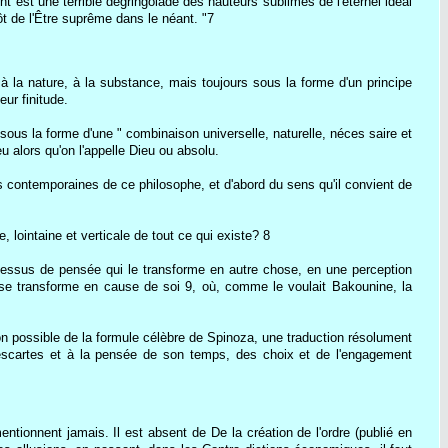
 est une terrible dégringolade des hauteurs sublimes de l'éternel idéal
ôt de l'Être suprême dans le néant. "7
à la nature, à la substance, mais toujours sous la forme d'un principe
eur finitude.
 sous la forme d'une " combinaison universelle, naturelle, néces saire et
eu alors qu'on l'appelle Dieu ou absolu.
ns contemporaines de ce philosophe, et d'abord du sens qu'il convient de
, lointaine et verticale de tout ce qui existe? 8
processus de pensée qui le transforme en autre chose, en une perception
se transforme en cause de soi 9, où, comme le voulait Bakounine, la
ion possible de la formule célèbre de Spinoza, une traduction résolument
Descartes et à la pensée de son temps, des choix et de l'engagement
ionnent jamais. Il est absent de De la création de l'ordre (publié en