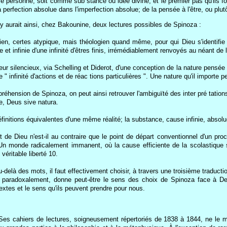
personne, soit comme sub stance ou idée divine, et le premier pas qu'ils font
perfection absolue dans l'imperfection absolue; de la pensée à l'être, ou plut
l y aurait ainsi, chez Bakounine, deux lectures possibles de Spinoza :
ien, certes atypique, mais théologien quand même, pour qui Dieu s'identifie 
et infinie d'une infinité d'êtres finis, irrémédiablement renvoyés au néant de l
teur silencieux, via Schelling et Diderot, d'une conception de la nature pensée
 " infinité d'actions et de réac tions particulières ". Une nature qu'il importe p
préhension de Spinoza, on peut ainsi retrouver l'ambiguïté des inter pré tatio
ue, Deus sive natura.
définitions équivalentes d'une même réalité; la substance, cause infinie, absolue
ept de Dieu n'est-il au contraire que le point de départ conventionnel d'un 
Un monde radicalement immanent, où la cause efficiente de la scolastique 
véritable liberté 10.
u-delà des mots, il faut effectivement choisir, à travers une troisième traduct
ui, paradoxalement, donne peut-être le sens des choix de Spinoza face à 
 textes et le sens qu'ils peuvent prendre pour nous.
s cahiers de lectures, soigneusement répertoriés de 1838 à 1844, ne le ment