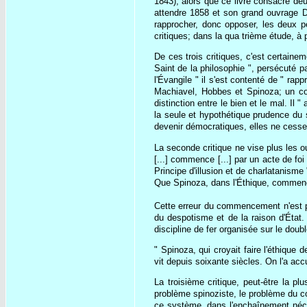
1843), alors que ce livre consacre deu
attendre 1858 et son grand ouvrage D
rapprocher, donc opposer, les deux pe
critiques; dans la qua trième étude, à 
De ces trois critiques, c'est certain
Saint de la philosophie ", persécuté 
l'Évangile " il s'est contenté de " rap
Machiavel, Hobbes et Spinoza; un coup
distinction entre le bien et le mal. Il
la seule et hypothétique prudence du
devenir démocratiques, elles ne cessent
La seconde critique ne vise plus les 
[...] commence [...] par un acte de fo
Principe d'illusion et de charlatanisme "
Que Spinoza, dans l'Éthique, commence 
Cette erreur du commencement n'est p
du despotisme et de la raison d'État.
discipline de fer organisée sur le doubl
" Spinoza, qui croyait faire l'éthique 
vit depuis soixante siècles. On l'a acc
La troisième critique, peut-être la p
problème spinoziste, le problème du c
ce système, dans l'enchaînement néce