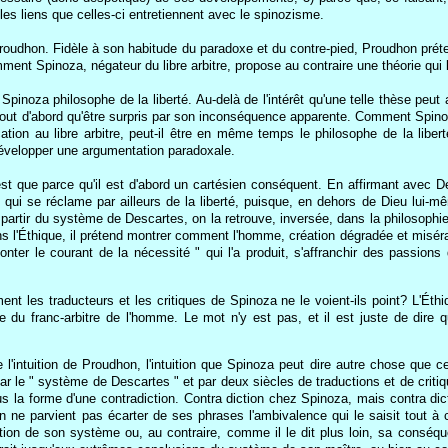
, les liens que celles-ci entretiennent avec le spinozisme.
roudhon. Fidèle à son habitude du paradoxe et du contre-pied, Proudhon préten
comment Spinoza, négateur du libre arbitre, propose au contraire une théorie q
inoza philosophe de la liberté. Au-delà de l'intérêt qu'une telle thèse peut 
 tout d'abord qu'être surpris par son inconséquence apparente. Comment Spinoza,
ication au libre arbitre, peut-il être en même temps le philosophe de la libe
évelopper une argumentation paradoxale.
'est que parce qu'il est d'abord un cartésien conséquent. En affirmant avec D
qui se réclame par ailleurs de la liberté, puisque, en dehors de Dieu lui-m
partir du système de Descartes, on la retrouve, inversée, dans la philosoph
 dans l'Éthique, il prétend montrer comment l'homme, création dégradée et misér
ter le courant de la nécessité " qui l'a produit, s'affranchir des passions 
omment les traducteurs et les critiques de Spinoza ne le voient-ils point? L'
u franc-arbitre de l'homme. Le mot n'y est pas, et il est juste de dire qu
l'intuition de Proudhon, l'intuition que Spinoza peut dire autre chose que ce 
r le " système de Descartes " et par deux siècles de traductions et de critique
la forme d'une contradiction. Contra diction chez Spinoza, mais contra dic
ne parvient pas écarter de ses phrases l'ambivalence qui le saisit tout à coup
tion de son système ou, au contraire, comme il le dit plus loin, sa conséqu