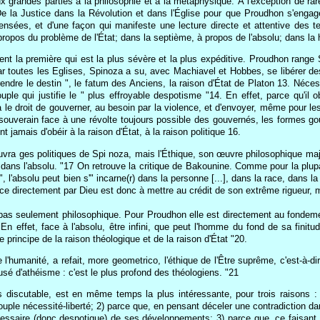
x grandes parties à la philosophie et à la métaphysique. À l'exception de rar
e la Justice dans la Révolution et dans l'Église pour que Proudhon s'engag
nsées, et d'une façon qui manifeste une lecture directe et attentive des tex
propos du problème de l'État; dans la septième, à propos de l'absolu; dans la 
ement la première qui est la plus sévère et la plus expéditive. Proudhon rang
par toutes les Eglises, Spinoza a su, avec Machiavel et Hobbes, se libérer d
prendre le destin ", le fatum des Anciens, la raison d'État de Platon 13. Néces
le qui justifie le " plus effroyable despotisme "14. En effet, parce qu'il o
 " a le droit de gouverner, au besoin par la violence, et d'envoyer, même pour 
 souverain face à une révolte toujours possible des gouvernés, les formes 
 jamais d'obéir à la raison d'État, à la raison politique 16.
ouvra ges politiques de Spi noza, mais l'Éthique, son œuvre philosophique maj
i dans l'absolu. "17 On retrouve la critique de Bakounine. Comme pour la plup
, l'absolu peut bien s'" incarne(r) dans la personne [...], dans la race, dans la c
directement par Dieu est donc à mettre au crédit de son extrême rigueur, mai
as seulement philosophique. Pour Proudhon elle est directement au fondemen
 En effet, face à l'absolu, être infini, que peut l'homme du fond de sa fini
e principe de la raison théologique et de la raison d'État "20.
de l'humanité, a refait, more geometrico, l'éthique de l'Être suprême, c'est-à-di
usé d'athéisme : c'est le plus profond des théologiens. "21
lus discutable, est en même temps la plus intéressante, pour trois raisons :
ouple nécessité-liberté; 2) parce que, en pensant déceler une contradiction d
ssaire (donc despotique) de ses développements; 3) parce que, ce faisant, 