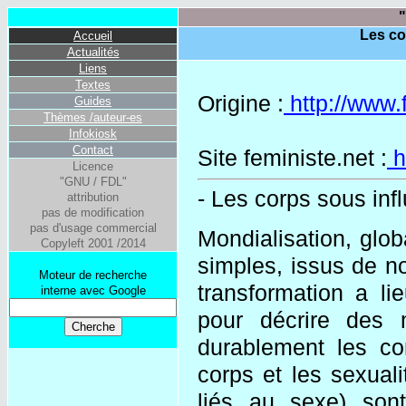
"
Les co
Accueil
Actualités
Liens
Textes
Origine :
http://www.
Guides
Thèmes /auteur-es
Infokiosk
Contact
Site feministe.net :
h
Licence
"GNU / FDL"
- Les corps sous infl
attribution
pas de modification
pas d'usage commercial
Mondialisation, glob
Copyleft 2001 /2014
simples, issus de no
Moteur de recherche
transformation a l
interne avec Google
pour décrire des
durablement les c
corps et les sexua
liés au sexe) son