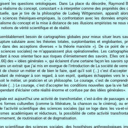
ogisent les questions ontologiques. Dans La place du désordre, Raymond B
u réalisme du concept, consistant « à interpréter comme des propriétés des ch
ptuelle, que je tire de la philosophie de Ludwig Wittgenstein, apparaît al
que sciences théoriques-empiriques, la confrontation avec les données empiri
réalisme du concept et la mise à distance de ses illusions empiristes ne nous
otions de vérité scientifique et de réalité.
semblablement besoin de cartographies globales pour mieux situer leurs sav
pture salutaire avec les théories totales, surplombantes et englobantes, prét
ans des acceptions diverses « la théorie marxiste »). De ce point de vue,
sciences sociales) ne m’apparaissent plus opérationnelles. Les cartographie
dant à nous orienter face aux risques d’émiettement des savoirs. Elles ont 
.66) des « idées générales », qui éclairent d’une certaine façon les savoirs s
ans un extrait que j’ai mis en exergue de l’introduction de La société de verre 
t de choisir un métier et de bien le faire, quel qu’il soit (...) c’est d’accepte
ependant de ménager à son regard, à son esprit, quelques échappées vers le
oit le métier, un praticien et un philosophe. Le courage, c’est de comprendre s
ale (…) Le courage, c’est d’accepter les conditions nouvelles que la vie fait à
 cependant d’éclairer cette réalité énorme et confuse par des idées générales».
cipale est aujourd’hui une activité de transfrontalier, c’est-à-dire de passages 
tres formes culturelles (comme la littérature, la chanson ou le cinéma), ou e
e l’activité scientifique des sciences sociales (qui se loge dans les va-et-v
ismes académiques et réducteurs, la possibilité de cette activité transfron
ermement, de routinisation et de dogmatisation.
ion scientifique des sciences sociales, des hypothèses anthropologiques impl