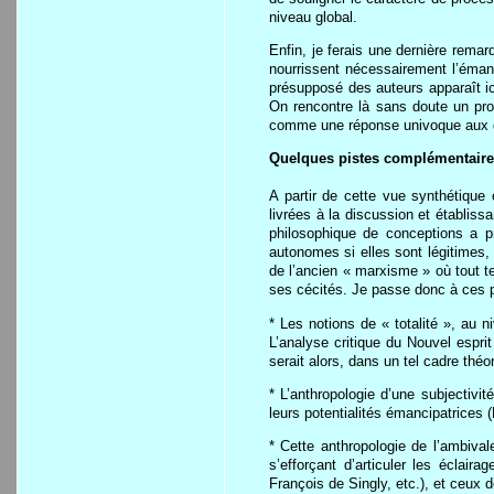
niveau global.
Enfin, je ferais une dernière rema
nourrissent nécessairement l’émanc
présupposé des auteurs apparaît ici
On rencontre là sans doute un prob
comme une réponse univoque aux di
Quelques pistes complémentair
A partir de cette vue synthétique
livrées à la discussion et établis
philosophique de conceptions a pr
autonomes si elles sont légitimes,
de l’ancien « marxisme » où tout te
ses cécités. Je passe donc à ces p
* Les notions de « totalité », au n
L’analyse critique du Nouvel espr
serait alors, dans un tel cadre th
* L’anthropologie d’une subjectivi
leurs potentialités émancipatrices
* Cette anthropologie de l’ambival
s’efforçant d’articuler les éclai
François de Singly, etc.), et ceux d