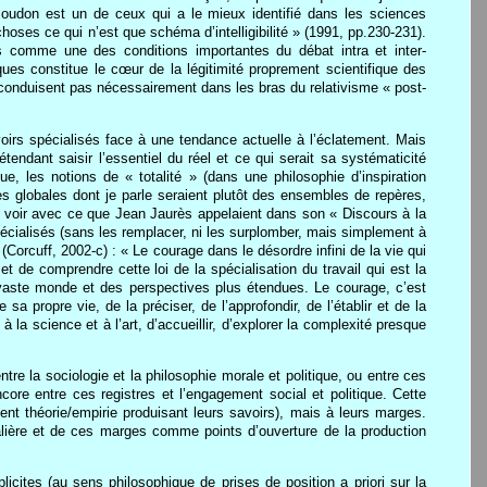
oudon est un de ceux qui a le mieux identifié dans les sciences
oses ce qui n’est que schéma d’intelligibilité » (1991, pp.230-231).
ors comme une des conditions importantes du débat intra et inter-
ques constitue le cœur de la légitimité proprement scientifique des
 conduisent pas nécessairement dans les bras du relativisme « post-
oirs spécialisés face à une tendance actuelle à l’éclatement. Mais
endant saisir l’essentiel du réel et ce qui serait sa systématicité
 les notions de « totalité » (dans une philosophie d’inspiration
s globales dont je parle seraient plutôt des ensembles de repères,
à voir avec ce que Jean Jaurès appelaient dans son « Discours à la
pécialisés (sans les remplacer, ni les surplomber, mais simplement à
(Corcuff, 2002-c) : « Le courage dans le désordre infini de la vie qui
r et de comprendre cette loi de la spécialisation du travail qui est la
 vaste monde et des perspectives plus étendues. Le courage, c’est
a propre vie, de la préciser, de l’approfondir, de l’établir et de la
 la science et à l’art, d’accueillir, d’explorer la complexité presque
entre la sociologie et la philosophie morale et politique, ou entre ces
ncore entre ces registres et l’engagement social et politique. Cette
ient théorie/empirie produisant leurs savoirs), mais à leurs marges.
talière et de ces marges comme points d’ouverture de la production
icites (au sens philosophique de prises de position a priori sur la