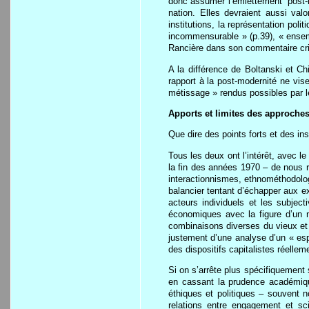
donc assumer l’émiettement “post-m
nation. Elles devraient aussi valo
institutions, la représentation poli
incommensurable » (p.39), « ensembl
Rancière dans son commentaire crit
A la différence de Boltanski et Ch
rapport à la post-modernité ne vis
métissage » rendus possibles par l
Apports et limites des approche
Que dire des points forts et des i
Tous les deux ont l’intérêt, avec l
la fin des années 1970 – de nous r
interactionnismes, ethnométhodolog
balancier tentant d’échapper aux ex
acteurs individuels et les subject
économiques avec la figure d’un no
combinaisons diverses du vieux et 
justement d’une analyse d’un « esp
des dispositifs capitalistes réellem
Si on s’arrête plus spécifiquement 
en cassant la prudence académique
éthiques et politiques – souvent n
relations entre engagement et sc