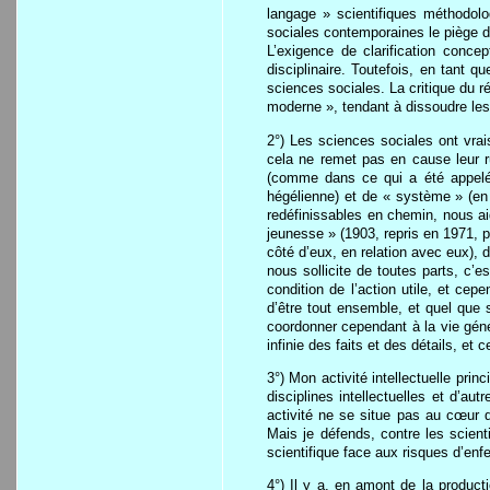
langage » scientifiques méthodol
sociales contemporaines le piège d
L’exigence de clarification conce
disciplinaire. Toutefois, en tant 
sciences sociales. La critique du 
moderne », tendant à dissoudre les n
2°) Les sciences sociales ont vrai
cela ne remet pas en cause leur ru
(comme dans ce qui a été appelé d
hégélienne) et de « système » (en 
redéfinissables en chemin, nous ai
jeunesse » (1903, repris en 1971, p
côté d’eux, en relation avec eux), d
nous sollicite de toutes parts, c’es
condition de l’action utile, et c
d’être tout ensemble, et quel que s
coordonner cependant à la vie génér
infinie des faits et des détails, et
3°) Mon activité intellectuelle prin
disciplines intellectuelles et d’au
activité ne se situe pas au cœur d
Mais je défends, contre les scient
scientifique face aux risques d’enf
4°) Il y a, en amont de la product