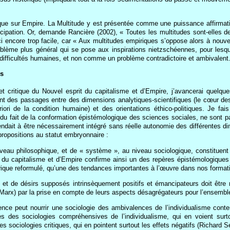
rque sur Empire. La Multitude y est présentée comme une puissance affirmativ
ipation. Or, demande Rancière (2002), « Toutes les multitudes sont-elles de
 encore trop facile, car « Aux multitudes empiriques s’oppose alors à nouveau
lème plus général qui se pose aux inspirations nietzschéennes, pour lesquel
fficultés humaines, et non comme un problème contradictoire et ambivalent
es
 et critique du Nouvel esprit du capitalisme et d’Empire, j’avancerai quelq
sant des passages entre des dimensions analytiques-scientifiques (le cœur d
iori de la condition humaine) et des orientations éthico-politiques. Je fai
 du fait de la conformation épistémologique des sciences sociales, ne sont pa
ndait à être nécessairement intégré sans réelle autonomie des différentes dim
ropositions au statut embryonnaire :
iveau philosophique, et de « système », au niveau sociologique, constituent a
it du capitalisme et d’Empire confirme ainsi un des repères épistémologiqu
éorique reformulé, qu’une des tendances importantes à l’œuvre dans nos format
té et de désirs supposés intrinsèquement positifs et émancipateurs doit êtr
 (Marx) par la prise en compte de leurs aspects désagrégateurs pour l’ensemb
ence peut nourrir une sociologie des ambivalences de l’individualisme cont
rages des sociologies compréhensives de l’individualisme, qui en voient su
es sociologies critiques, qui en pointent surtout les effets négatifs (Richard 