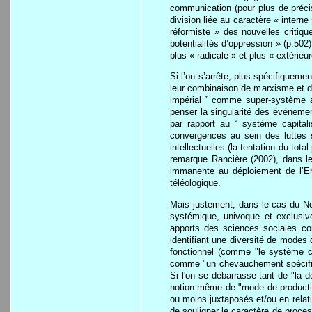
communication (pour plus de précisi
division liée au caractère « inter
réformiste » des nouvelles critiq
potentialités d’oppression » (p.50
plus « radicale » et plus « extérieu
Si l’on s’arrête, plus spécifiquemen
leur combinaison de marxisme et de
impérial ” comme super-système au
penser la singularité des événemen
par rapport au “ système capitalis
convergences au sein des luttes s
intellectuelles (la tentation du tot
remarque Rancière (2002), dans le
immanente au déploiement de l’Em
téléologique.
Mais justement, dans le cas du Nou
systémique, univoque et exclusiv
apports des sciences sociales con
identifiant une diversité de modes
fonctionnel (comme "le système cap
comme "un chevauchement spécifiqu
Si l'on se débarrasse tant de "la 
notion même de "mode de production
ou moins juxtaposés et/ou en relat
de souligner le caractère de proce