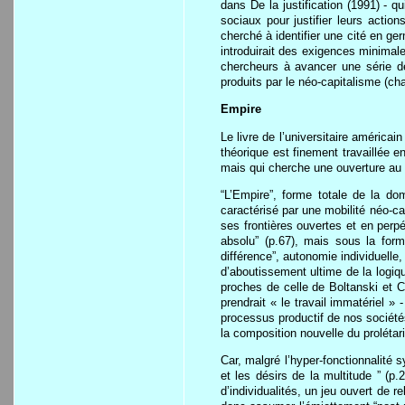
dans De la justification (1991) - q
sociaux pour justifier leurs actio
cherché à identifier une cité en g
introduirait des exigences minimale
chercheurs à avancer une série de
produits par le néo-capitalisme (ch
Empire
Le livre de l’universitaire américa
théorique est finement travaillée e
mais qui cherche une ouverture au 
“L’Empire”, forme totale de la dom
caractérisé par une mobilité néo-cap
ses frontières ouvertes et en perpé
absolu” (p.67), mais sous la form
différence”, autonomie individuelle, 
d’aboutissement ultime de la logi
proches de celle de Boltanski et Ch
prendrait « le travail immatériel »
processus productif de nos sociétés.
la composition nouvelle du prolétari
Car, malgré l’hyper-fonctionnalité s
et les désirs de la multitude ” (p
d’individualités, un jeu ouvert de re