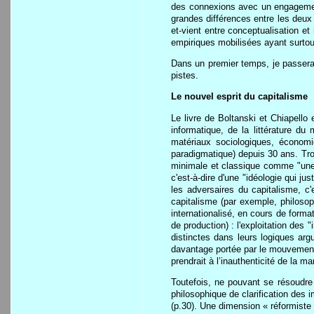
des connexions avec un engagement
grandes différences entre les deux
et-vient entre conceptualisation e
empiriques mobilisées ayant surtout 
Dans un premier temps, je passerai e
pistes.
Le nouvel esprit du capitalisme
Le livre de Boltanski et Chiapello
informatique, de la littérature 
matériaux sociologiques, économiq
paradigmatique) depuis 30 ans. Trois
minimale et classique comme "une e
c'est-à-dire d'une "idéologie qui j
les adversaires du capitalisme, c'e
capitalisme (par exemple, philosop
internationalisé, en cours de forma
de production) : l'exploitation des 
distinctes dans leurs logiques arg
davantage portée par le mouvement ou
prendrait à l’inauthenticité de la 
Toutefois, ne pouvant se résoudre
philosophique de clarification des 
(p.30). Une dimension « réformiste »