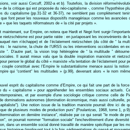
ons, voir aussi Corcuff, 2002-a et b). Toutefois, la division réforme/révoluti
ne » de la critique qui est proposée du néo-capitalisme -, comme l’hypothèse 
ues du capitalisme (pp.31-32 et 36-37), ne semblent pas complètement tenir
2) que font peser les nouveaux dispositifs managériaux comme les avancées de 
re » que les taquets réformateurs de « la cité par projets ».
t maintenant, sur Empire, on notera que Hardt et Negri font surgir l’importante
 nietzschéisme est pour partie ratée : en juxtaposant les inconvénients de la
quel rien n’échappe) et de l’éclatement nietzschéen (du côté de “ la mult
ts : le nazisme, la chute de l’URSS ou les interventions occidentales en ex
te ”. D’autre part, la vision trop hétérogène de “ la multitude ” détourne
ociales. Il aurait mieux valu que la double inspiration marxiste et nietzs
al pour penser le global du côté « marxiste »/la tentation de l’éclatement pour
 couple constitué avec l’Empire le substantialisme menace aussi la notion 
pire qui “contient“ les multitudes » (p.99), devenant alors « le nom mêm
vel esprit du capitalisme comme d’Empire, ce qui fait une part de la force
e du « capitalisme » pour appréhender les ensembles sociaux actuels. Cet
temporaines, et par exemple d'une sociologie critique comme celle de Pier
 de dominations autonomes (domination économique, mais aussi culturelle, po
italiste"). Une notion issue de la tradition marxiste pourrait être ici de q
e de plusieurs modes de production purs" (Poulantzas, 1968, tome 1, p.9) a
détermination en dernière instance", réalisée par ce qui serait "le mode de p
", on pourrait nommer "formation sociale" l'enchevêtrement d'une diversité d
ion, dans un ensemble social donné travaillé de manière spécifique par les mo
ssus historique (impliquant tout à la fois sédimentations du passé et mouveme