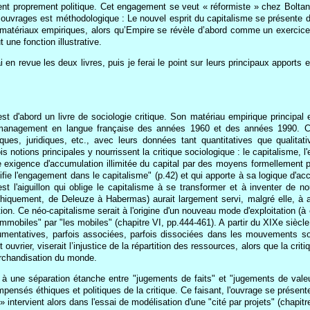
 proprement politique. Cet engagement se veut « réformiste » chez Boltanski
 ouvrages est méthodologique : Le nouvel esprit du capitalisme se présente 
t matériaux empiriques, alors qu’Empire se révèle d’abord comme un exercice
une fonction illustrative.
n revue les deux livres, puis je ferai le point sur leurs principaux apports et
 est d'abord un livre de sociologie critique. Son matériau empirique principa
du management en langue française des années 1960 et des années 1990. C
ues, juridiques, etc., avec leurs données tant quantitatives que qualitat
 notions principales y nourrissent la critique sociologique : le capitalisme, l'
xigence d'accumulation illimitée du capital par des moyens formellement pac
ustifie l'engagement dans le capitalisme" (p.42) et qui apporte à sa logique d'
st l'aiguillon qui oblige le capitalisme à se transformer et à inventer de no
hiquement, de Deleuze à Habermas) aurait largement servi, malgré elle, à al
tion. Ce néo-capitalisme serait à l'origine d'un nouveau mode d'exploitation (
"immobiles" par "les mobiles" (chapitre VI, pp.444-461). A partir du XIXe siècle
umentatives, parfois associées, parfois dissociées dans les mouvements sociau
vrier, viserait l’injustice de la répartition des ressources, alors que la crit
marchandisation du monde.
 à une séparation étanche entre "jugements de faits" et "jugements de valeu
impensés éthiques et politiques de la critique. Ce faisant, l'ouvrage se prése
 intervient alors dans l'essai de modélisation d'une "cité par projets" (chapitr