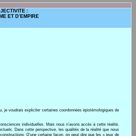
JECTIVITE :
ME ET D’EMPIRE
ieu, je voudrais expliciter certaines coordonnées épistémologiques de
consciences individuelles. Mais nous n’avons accès à cette réalité,
lectuels. Dans cette perspective, les qualités de la réalité que nous
econstructions. D’une certaine façon, on peut dire que les « jeux de