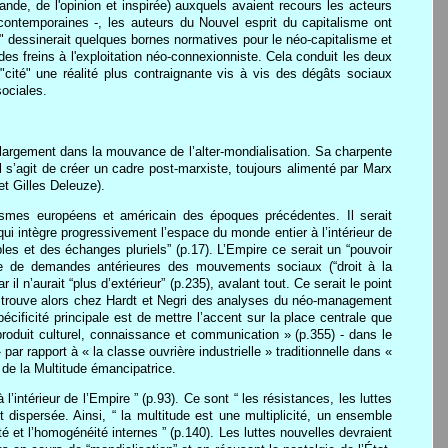
hande, de l'opinion et inspirée) auxquels avaient recours les acteurs
 contemporaines -, les auteurs du Nouvel esprit du capitalisme ont
" dessinerait quelques bornes normatives pour le néo-capitalisme et
des freins à l'exploitation néo-connexionniste. Cela conduit les deux
cité" une réalité plus contraignante vis à vis des dégâts sociaux
sociales.
ui largement dans la mouvance de l’alter-mondialisation. Sa charpente
Il s’agit de créer un cadre post-marxiste, toujours alimenté par Marx
t Gilles Deleuze).
ialismes européens et américain des époques précédentes. Il serait
 qui intègre progressivement l’espace du monde entier à l’intérieur de
les et des échanges pluriels” (p.17). L’Empire ce serait un “pouvoir
iste de demandes antérieures des mouvements sociaux (“droit à la
il n’aurait “plus d’extérieur” (p.235), avalant tout. Ce serait le point
n trouve alors chez Hardt et Negri des analyses du néo-management
cificité principale est de mettre l’accent sur la place centrale que
 produit culturel, connaissance et communication » (p.355) - dans le
ar rapport à « la classe ouvrière industrielle » traditionnelle dans «
e de la Multitude émancipatrice.
l’intérieur de l’Empire ” (p.93). Ce sont “ les résistances, les luttes
t dispersée. Ainsi, “ la multitude est une multiplicité, un ensemble
tité et l’homogénéité internes ” (p.140). Les luttes nouvelles devraient