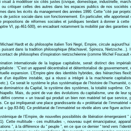
ui visait à modéliser six cités justes (civique, domestique, industrielle, marc
ns ou critiquer celles des autres dans les espaces publics de nos sociétés
ermes dans les écrits du management des années 1990. Cette "cité par projets
s de justice sociale dans son fonctionnement. En particulier, elle apporterait 
 propositions de réformes sociales et juridiques tendant à donner à cette "
apitre VI, pp.461-500), en encadrant notamment la mobilité par des garanties 
in Michael Hardt et du philosophe italien Toni Negri, Empire, circule aujourd’h
n puisant dans la tradition philosophique (Machiavel, Spinoza, Nietzsche...). 
contact de philosophes d’inspiration nietzschéenne (comme Michel Foucault e
ination internationale de la logique capitaliste, serait distinct des impér
italiste : “C’est un appareil décentralisé et déterritorialisé de gouvernement,
tuelle expansion. L’Empire gère des identités hybrides, des hiérarchies flexib
e d’un équilibre instable, qui a réussi a intégré à la machinerie capital
etc.). Ce serait le système le plus systématique de l’histoire de l’humanité, car 
que dominatrice du Capital, le système des systèmes, la totalité suprême. O
iapello. Mais, du point de vue des évolutions du capitalisme, une de leur spé
 - défini comme « un travail qui produit un bien non matériel tel que service,
 Ce qui impliquerait une place grandissante du « prolétariat de l’immatériel » p
at » (pp.83-84). Ce prolétariat de l’immatériel se révèle alors une figure activ
ystémique de l’Empire, de nouvelles possibilités de libération émergeraient “ à 
.21). Cette multitude - ces multitudes -, nouveau sujet émancipateur, apparaî
lations ”, à la différence du “ peuple ”, en ce que ce dernier “ tend vers l’iden