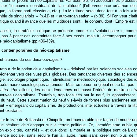
oderne” propre au néo-capitalisme. Par exemple, en acceptant les processus 
riser “le pouvoir constituant de la multitude” (l’effervescence créatrice des
tique, la forme parti classique, etc.). La Multitude serait donc tout à la fois 
e de singularités » (p.41) et « auto-organisation » (p.39). Si l’on veut clarif
ique quand il avance que les multitudes sont « le contenu dont l’Empire est l
iapello, la stratégie politique se présente comme « révolutionnaire », comme
e pas à poser des contraintes face à ses excès, mais à l’accompagner pour la
e néo-capitalisme (pp.436-439).
s contemporaines du néo-capitalisme
nsuffisances de ces deux ouvrages ?
e retour de la notion de « capitalisme » – délaissé par les sciences sociales
éorienter vers des vues plus globales. Des tendances diverses des sciences
ie, sociologie pragamtique, individualisme méthodologique, sociologie des id
cès macro-sociologiques antérieurs. Mais ce retour au global ne se fait pas -
ivités. Par ailleurs, les deux démarches ont aussi l’intérêt de mettre en é
uveau capitalisme. Toutefois, trop focalisés sur le neuf, ils apparaissent i
du neuf. Cette surestimation du neuf vis-à-vis de formes plus anciennes est d
rit » émergeant du capitalisme, de productions intellectuelles à travers la l
ent existants.
sur le livre de Boltanski et Chiapello, on trouvera utile leur façon de nourrir
 hésitant de s’engager sur le terrain politique. Or, l’académisme oublie qu
on explicités, car niés -, et que donc la morale et la politique sont déjà da
ience sociale, sans réduire l’un à l’autre, mais sans créer non plus de 