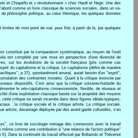
 et Chiapello et « révolutionnaire » chez Hardt et Negri. Une des
d’abord comme un livre classique de sciences sociales, dans un va-
 de philosophie politique, au cœur théorique, les quelques données
 limites de mon point de vue, pour finir, à partir de là, par quelques
l est constitué par la comparaison systématique, au moyen de l'outil
ela est complété par une mise en perspective d'une diversité de
ives, sur les évolutions de la société française (pris comme cas
esprit du capitalisme et la critique. Le capitalisme (défini de manière
ifiques", p.37), spontanément amoral, aurait besoin d'un "esprit",
accumulation des contraintes morales. Quant à la critique énoncée par
uveaux dispositifs. C'est ainsi que la critique soixante-huitarde du
imenter le néo-capitalisme connexionniste, flexible, de réseaux et
à côté d'une exploitation classique basée sur la propriété des moyens
, cette critique se serait incarnée dans deux figures idéale-typiques,
x : la critique sociale et la critique artiste. La critique sociale,
ique artiste, davantage déployée par des avant-garde culturelles, s’en
rs", ce livre de sociologie ménage des connexions avec le travail
nte même comme une contribution à "une relance de l'action politique"
e II). Dans la continuité du travail effectué par Boltanski et Thévenot