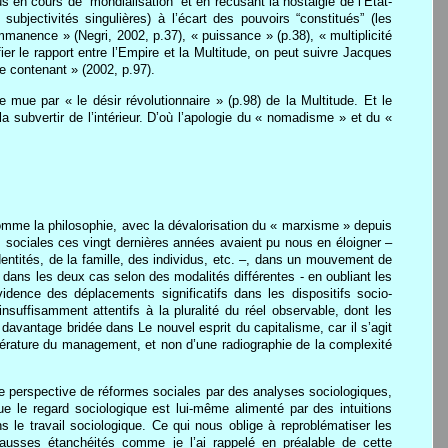
en cours de “mondialisation” et en récusant la nostalgie de l’État-
 subjectivités singulières) à l’écart des pouvoirs “constitués” (les
« immanence » (Negri, 2002, p.37), « puissance » (p.38), « multiplicité
ier le rapport entre l’Empire et la Multitude, on peut suivre Jacques
e contenant » (2002, p.97).
 mue par « le désir révolutionnaire » (p.98) de la Multitude. Et le
 subvertir de l’intérieur. D’où l’apologie du « nomadisme » et du «
 comme la philosophie, avec la dévalorisation du « marxisme » depuis
 sociales ces vingt dernières années avaient pu nous en éloigner –
entités, de la famille, des individus, etc. –, dans un mouvement de
 dans les deux cas selon des modalités différentes - en oubliant les
vidence des déplacements significatifs dans les dispositifs socio-
nsuffisamment attentifs à la pluralité du réel observable, dont les
avantage bridée dans Le nouvel esprit du capitalisme, car il s’agit
ittérature du management, et non d’une radiographie de la complexité
 une perspective de réformes sociales par des analyses sociologiques,
e le regard sociologique est lui-même alimenté par des intuitions
ns le travail sociologique. Ce qui nous oblige à reproblématiser les
fausses étanchéités comme je l’ai rappelé en préalable de cette