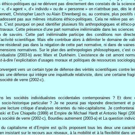
 éthico-politiques qui ne dérivent pas directement des constats de la science m
r », d’« agent », d’« individu » ou de « personne » on n’attribue pas, dés l
Sennett, Christopher Lasch ou Alain Ehrenberg) ou, au contraire, plus positi
’adossent pas aux mêmes intuitions éthico-politiques. Cela ne relève pas en
. C’est pourquoi on peut identifier plusieurs fils anthropologiques et éthico
avaux. Cette présence d’une part normative inéliminable dans les sciences 
on de savoirs. Cette part inéliminable participe des conditions non direc
l’activité scientifique. Mais elle contribue alors à délimiter le domaine de va
 ne résiderait pas dans la négation de cette part normative, ni dans de vaines 
s dimensions normatives. Sur le plan des anthropologies philosophiques, c’est
vidualiste (2003-b) avec Marx et Durkheim. L’existence de cet amont norma
st-à-dire l’explicitation d’usages moraux et politiques de ressources sociologi
nvergent vers un certain type de défense des vérités scientifiques contre les
s une défense qui intègre une inquiétude relativiste, donc une certaine fragi
ociété de verre (2002-c).
ns les sociétés individualistes occidentales contemporaines ? Et donc de
 socio-historique particulier ? Je ne pourrai pas répondre directement et 
d’une lecture critique d’analyses récentes du néo-capitalisme. Je confronter
nski et Eve Chiapello (1999) et Empire de Michael Hardt et Antonio Negri (20
: La société de verre (2002-c), Bourdieu autrement (2003-a) et La question indivi
it du capitalisme et d’Empire est qu’ils proposent tous les deux une carac
n insistant sur le recours aux réseaux, à la mobilité et à la flexibilité dans 