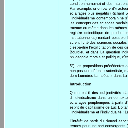
condition humaine) et des intuitions
Par exemple, si on parle d’« acteu
éclairages plus négatifs (Richard 
l’individualisme contemporain ne s
les concepts des sciences sociales
travaux ou même dans les mêmes tr
registre scientifique de producti
institutionnelles) rendant possible 
scientificité des sciences sociales
c’est-à-dire l’explicitation de ce
Bourdieu et dans La question indi
philosophie morale et politique, c’e
5°) Les propositions précédentes co
non pas une défense scientiste, mai
de « Lumières tamisées » dans La s
Introduction
Qu’en est-il des subjectivités da
d’individualisme dans un contexte
éclairages périphériques à partir 
esprit du capitalisme de Luc Bolta
l’individualisme et l’individualité 
L’intérêt de partir du Nouvel espr
termes pour une part convergents (e