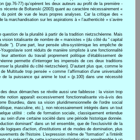
on (pp.76-77) qu’opèrent les deux auteurs au profit de la première -
plus récente de Boltanski (2003) quant au caractère nécessairement «
 du point de vue de leurs propres analyses. Car la critique des «
la marchandisation sur les aspirations à « l’authenticité » s’avère
 question de la pluralité à partir de la tradition nietzschéenne. Mais
 vision totalisante de nombre de « marxistes » (du côté du “ capital
itude ”). D’une part, leur pensée ultra-systémique les empêche de
-Yougoslavie sont réduits de manière simpliste à une fonctionnalité
 leur attention du travail proprement politique d’établissement de
chéenne permette d’interroger les impensés de ces deux traditions
 penser la pluralité du côté nietzschéen). D’autant plus que, comme le
de Multitude trop pensée « comme l’affirmation d’une universalité
e de la puissance qui anime le tout » (p.100) dans une nécessité
 des deux démarches se révèle aussi une faiblesse : la vision trop
te notion apparaît excessivement fonctionnalisante vis-à-vis des
re Bourdieu, dans sa vision pluridimensionnelle de l'ordre social
litique, masculine, etc.), non nécessairement intégrés dans un tout
uelque utilité : celle de formation sociale, classiquement entendue
u sein d'une certaine société dans une période historique donnée.
roduction dominant" dans un tel ensemble, que de l'exclusivité de la
e logiques d'action, d'institutions et de modes de domination, plus
uvements de l'histoire. L'expression même de "formation" a l'intérêt
nts du présent) de cette juxtaposition/imbrication appréhendée à un