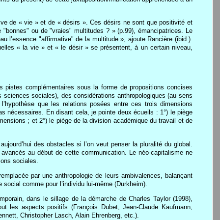
e de « vie » et de « désirs ». Ces désirs ne sont que positivité et
 "bonnes" ou de "vraies" multitudes ? » (p.99), émancipatrices. Le
 l’essence "affirmative" de la multitude », ajoute Rancière (ibid.).
les « la vie » et « le désir » se présentent, à un certain niveau,
.
ues pistes complémentaires sous la forme de propositions concises
es sciences sociales), des considérations anthropologiques (au sens
s l’hypothèse que les relations posées entre ces trois dimensions
s nécessaires. En disant cela, je pointe deux écueils : 1°) le piège
ensions ; et 2°) le piège de la division académique du travail et de
ujourd’hui des obstacles si l’on veut penser la pluralité du global.
es avancés au début de cette communication. Le néo-capitalisme ne
ions sociales.
e remplacée par une anthropologie de leurs ambivalences, balançant
le social comme pour l’individu lui-même (Durkheim).
emporain, dans le sillage de la démarche de Charles Taylor (1998),
rtout les aspects positifs (François Dubet, Jean-Claude Kaufmann,
Sennett, Christopher Lasch, Alain Ehrenberg, etc.).