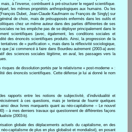
ais, à l’inverse, contribuent à pré-structurer le regard scientifique.
e départ, les mêmes propriétés anthropologiques aux humains. Ou les
fs (François Dubet, Jean-Claude Kaufmann ou François de Singly) sur
 général de choix, mais de présupposés enfermés dans les outils et
-politiques chez un même auteur dans des parties différentes de ses
sociales ne les empêche pas de se déployer principalement dans le
tement scientifiques (avec, également, les conditions sociales et
lidité des énoncés scientifiques produits. Ainsi, la progression de la
tentatives de « purification », mais dans la réflexivité sociologique,
 ce que j’ai commencé à faire dans Bourdieu autrement (2003-a) avec
tif des sciences sociales légitime, en aval, les passages vers la
ques.
 risques de dissolution portés par le relativisme « post-moderne » :
lité des énoncés scientifiques. Cette défense je lui ai donné le nom
s rapports entre les notions de subjectivité, d’individualité et
précisément à ces questions, mais je tenterai de fournir quelques
ai ainsi deux livres marquants quant au néo-capitalisme – Le nouvel
00) – à mes derniers travaux qui questionnent de différentes façons
dualiste (2003-b).
térisation globale des déplacements actuels du capitalisme, en des
un néo-capitalisme de plus en plus globalisé et mondialisé), en posant