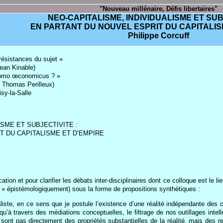
"Nouveau millénaire, Défis libertaires"
NEO-CAPITALISME, INDIVIDUALISME ET SUB
EN PARTANT DU NOUVEL ESPRIT DU CAPITALIS
Philippe Corcuff
résistances du sujet »
Jean Kinable)
’homo œconomicus ? »
t Thomas Perilleux)
isy-la-Salle
ISME ET SUBJECTIVITE :
T DU CAPITALISME ET D’EMPIRE
ion et pour clarifier les débats inter-disciplinaires dont ce colloque est le l
e » épistémologiquement) sous la forme de propositions synthétiques :
liste, en ce sens que je postule l’existence d’une réalité indépendante des 
 qu’à travers des médiations conceptuelles, le filtrage de nos outillages intel
 sont pas directement des propriétés substantielles de la réalité, mais des r