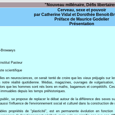
"Nouveau millénaire, Défis libertaire
Cerveau, sexe et pouvoir
par Catherine Vidal et Dorothée Benoit-
Préface de Maurice Godelier
Présentation
t-Browaeys
Institut Pasteur
te scientifique
les en neurosciences, on serait tenté de croire que les vieux préjugés sur 
 notre réalité quotidienne. Médias, magazines, ouvrages de vulgarisation
 alors que les hommes sont nés bons en maths, bagarreurs et compétitifs. Ces
 immuables depuis les temps préhistoriques.
public, se propose de replacer le débat autour de la différence des sexes sur
 aussi l'influence de l'environnement social et culturel dans la construction 
les propriétés de "plasticité", est en permanente évolution en fonction 