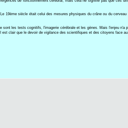
ergences de fonctionnement cérébral, mais cela ne signifie pas que ces dif
 Le 19ème siècle était celui des mesures physiques du crâne ou du cerveau qui 
ont les tests cognitifs, l'imagerie cérébrale et les gènes. Mais l'enjeu n'a pa
l est clair que le devoir de vigilance des scientifiques et des citoyens face 