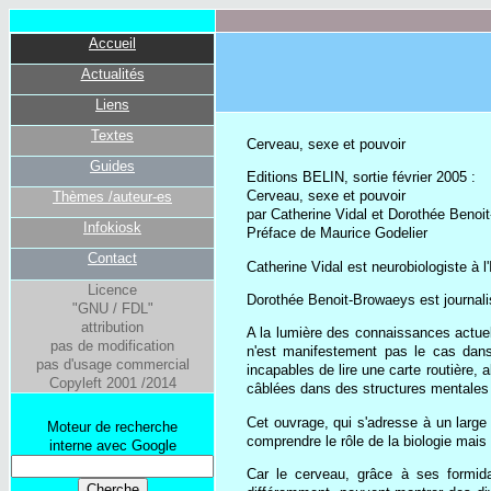
Accueil
Actualités
Liens
Textes
Cerveau, sexe et pouvoir
Guides
Editions BELIN, sortie février 2005 :
Cerveau, sexe et pouvoir
Thèmes /auteur-es
par Catherine Vidal et Dorothée Benoi
Infokiosk
Préface de Maurice Godelier
Contact
Catherine Vidal est neurobiologiste à l'
Licence
Dorothée Benoit-Browaeys est journalis
"GNU / FDL"
attribution
A la lumière des connaissances actuel
pas de modification
n'est manifestement pas le cas dans
pas d'usage commercial
incapables de lire une carte routière,
Copyleft 2001 /2014
câblées dans des structures mentales
Cet ouvrage, qui s'adresse à un large 
Moteur de recherche
comprendre le rôle de la biologie mais
interne avec Google
Car le cerveau, grâce à ses formidab