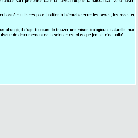
férences sont présentes dans le cerveau depuis la naissance. Notre destin
ont été utilisées pour justifier la hiérarchie entre les sexes, les races et
s changé, il s'agit toujours de trouver une raison biologique, naturelle, aux
au risque de détournement de la science est plus que jamais d’actualité.