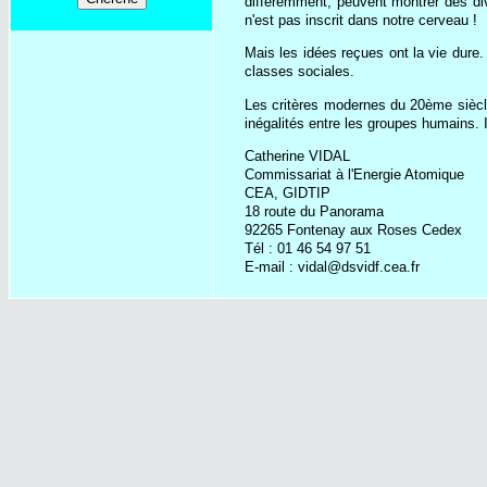
différemment, peuvent montrer des div
n'est pas inscrit dans notre cerveau !
Mais les idées reçues ont la vie dure.
classes sociales.
Les critères modernes du 20ème siècle s
inégalités entre les groupes humains. I
Catherine VIDAL
Commissariat à l'Energie Atomique
CEA, GIDTIP
18 route du Panorama
92265 Fontenay aux Roses Cedex
Tél : 01 46 54 97 51
E-mail : vidal@dsvidf.cea.fr