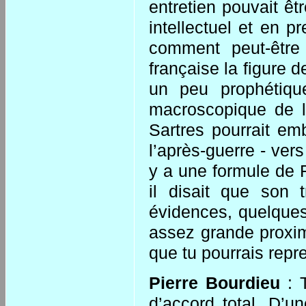
entretien pouvait êtr
intellectuel et en p
comment peut-être 
française la figure de
un peu prophétiqu
macroscopique de l
Sartres pourrait em
l’après-guerre - vers 
y a une formule de F
il disait que son t
évidences, quelques
assez grande proxim
que tu pourrais repr
Pierre Bourdieu
: T
d’accord total. D’u