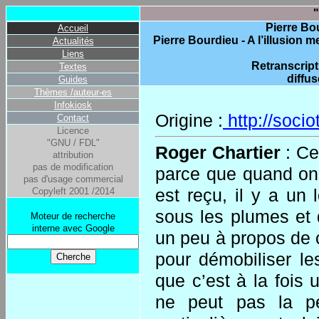
"
Pierre Bou
Accueil
Pierre Bourdieu - A l’illusion 
Actualités
Liens
Retranscript
Textes
diffu
Guides
Thèmes /auteur-es
Infokiosk
Origine :
http://sociot
Contact
Licence
"GNU / FDL"
Roger Chartier
: Cel
attribution
pas de modification
parce que quand on 
pas d'usage commercial
est reçu, il y a un 
Copyleft 2001 /2014
sous les plumes et d
Moteur de recherche
interne avec Google
un peu à propos de ce
pour démobiliser le
que c’est à la fois 
ne peut pas la p