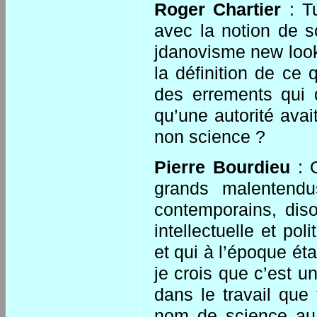
Roger Chartier
: Tu
avec la notion de s
jdanovisme new look
la définition de ce
des errements qui d
qu’une autorité avai
non science ?
Pierre Bourdieu
: O
grands malenten
contemporains, dis
intellectuelle et po
et qui à l’époque éta
je crois que c’est u
dans le travail que 
nom de science au t