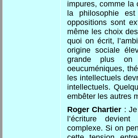
impures, comme la c
la philosophie es
oppositions sont ex
même les choix des 
quoi on écrit, l’amb
origine sociale él
grande plus on 
oeucuméniques, théo
les intellectuels de
intellectuels. Quelq
embêter les autres 
Roger Chartier
: Je
l’écriture devien
complexe. Si on pens
cette tension ent