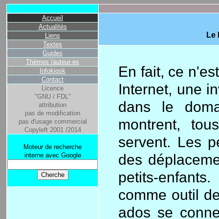
Accueil
Actualités
Le 
Liens
Textes
Guides
Thèmes /auteur-es
En fait, ce n'e
Infokiosk
Contact
Internet, une i
Licence
"GNU / FDL"
dans le doma
attribution
pas de modification
montrent, tou
pas d'usage commercial
Copyleft 2001 /2014
servent. Les 
Moteur de recherche
interne avec Google
des déplacemen
petits-enfants
comme outil de
ados se conne