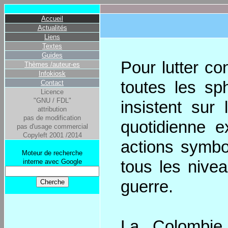
Accueil
Actualités
Liens
Textes
Guides
Pour lutter co
Thèmes /auteur-es
Infokiosk
toutes les sph
Contact
Licence
"GNU / FDL"
insistent sur
attribution
pas de modification
quotidienne 
pas d'usage commercial
Copyleft 2001 /2014
actions symbo
Moteur de recherche
interne avec Google
tous les nivea
guerre.
La Colombie 