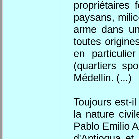
propriétaires
paysans, milic
arme dans un 
toutes origine
en particulie
(quartiers s
Médellin. (...)
Toujours est-i
la nature civi
Pablo Emilio An
d'Antioqua et